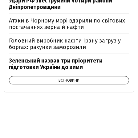
Удари РФ знеструмили чотири райони
Дніпропетровщини
Атаки в Чорному морі вдарили по світових
постачаннях зерна й нафти
Головний виробник нафти Ірану загруз у
боргах: рахунки заморозили
Зеленський назвав три пріоритети
підготовки України до зими
ВСІ НОВИНИ