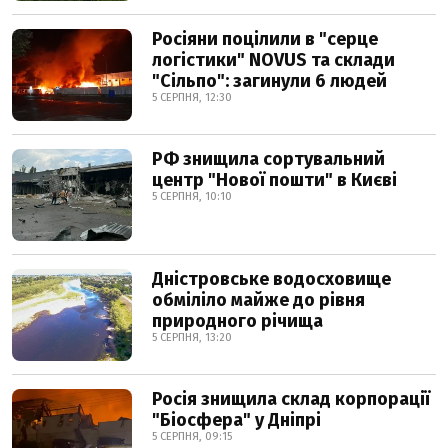
Росіяни поцілили в "серце
логістики" NOVUS та склади
"Сільпо": загинули 6 людей
5 СЕРПНЯ, 12:30
РФ знищила сортувальний
центр "Нової пошти" в Києві
5 СЕРПНЯ, 10:10
Дністровське водосховище
обміліло майже до рівня
природного річища
5 СЕРПНЯ, 13:20
Росія знищила склад корпорації
"Біосфера" у Дніпрі
5 СЕРПНЯ, 09:15