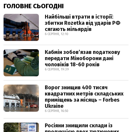
ГОЛОВНЕ СЬОГОДНІ
Найбільші втрати в історії:
збитки Rozetka від ударів РФ
сягають мільярдів
6 СЕРПНЯ, 12:10
Кабмін зобовʼязав податкову
передати Міноборони дані
чоловіків 18-60 років
6 СЕРПНЯ, 19:39
Ворог знищив 400 тисяч
квадратних метрів складських
приміщень за місяць – Forbes
Ukraine
6 СЕРПНЯ, 16:50
Росіяни знищили склади із
продукцією двох тютюнових