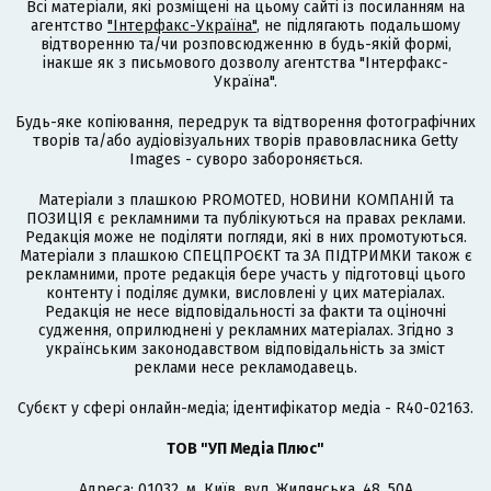
Всі матеріали, які розміщені на цьому сайті із посиланням на
агентство
"Інтерфакс-Україна"
, не підлягають подальшому
відтворенню та/чи розповсюдженню в будь-якій формі,
інакше як з письмового дозволу агентства "Інтерфакс-
Україна".
Будь-яке копіювання, передрук та відтворення фотографічних
творів та/або аудіовізуальних творів правовласника Getty
Images - суворо забороняється.
Матеріали з плашкою PROMOTED, НОВИНИ КОМПАНІЙ та
ПОЗИЦІЯ є рекламними та публікуються на правах реклами.
Редакція може не поділяти погляди, які в них промотуються.
Матеріали з плашкою СПЕЦПРОЄКТ та ЗА ПІДТРИМКИ також є
рекламними, проте редакція бере участь у підготовці цього
контенту і поділяє думки, висловлені у цих матеріалах.
Редакція не несе відповідальності за факти та оціночні
судження, оприлюднені у рекламних матеріалах. Згідно з
українським законодавством відповідальність за зміст
реклами несе рекламодавець.
Cубєкт у сфері онлайн-медіа; ідентифікатор медіа - R40-02163.
ТОВ "УП Медіа Плюс"
Адреса: 01032, м. Київ, вул. Жилянська, 48, 50А