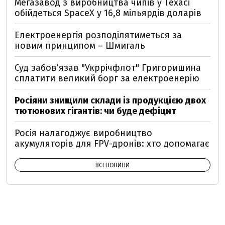
Мегазавод з виробництва чипів у Техасі
обійдеться SpaceX у 16,8 мільярдів доларів
Електроенергія розподілятиметься за
новим принципом – Шмигаль
Суд забов’язав "Укррічфлот" Григоришина
сплатити великий борг за електроенерію
Росіяни знищили склади із продукцією двох
тютюнових гігантів: чи буде дефіцит
Росія налагоджує виробництво
акумуляторів для FPV-дронів: хто допомагає
ВСІ НОВИНИ