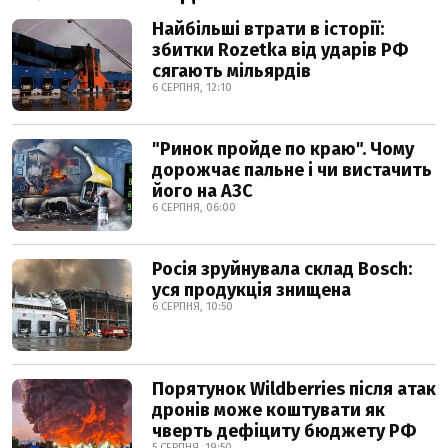
Найбільші втрати в історії:
збитки Rozetka від ударів РФ
сягають мільярдів
6 СЕРПНЯ, 12:10
"Ринок пройде по краю". Чому
дорожчає пальне і чи вистачить
його на АЗС
6 СЕРПНЯ, 06:00
Росія зруйнувала склад Bosch:
уся продукція знищена
6 СЕРПНЯ, 10:50
Порятунок Wildberries після атак
дронів може коштувати як
чверть дефіциту бюджету РФ
5 СЕРПНЯ, 19:50