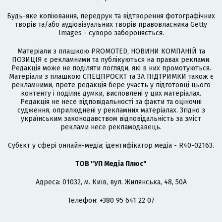
Будь-яке копіювання, передрук та відтворення фотографічних
творів та/або аудіовізуальних творів правовласника Getty
Images - суворо забороняється.
Матеріали з плашкою PROMOTED, НОВИНИ КОМПАНІЙ та
ПОЗИЦІЯ є рекламними та публікуються на правах реклами.
Редакція може не поділяти погляди, які в них промотуються.
Матеріали з плашкою СПЕЦПРОЄКТ та ЗА ПІДТРИМКИ також є
рекламними, проте редакція бере участь у підготовці цього
контенту і поділяє думки, висловлені у цих матеріалах.
Редакція не несе відповідальності за факти та оціночні
судження, оприлюднені у рекламних матеріалах. Згідно з
українським законодавством відповідальність за зміст
реклами несе рекламодавець.
Cубєкт у сфері онлайн-медіа; ідентифікатор медіа - R40-02163.
ТОВ "УП Медіа Плюс"
Адреса: 01032, м. Київ, вул. Жилянська, 48, 50А
Телефон: +380 95 641 22 07