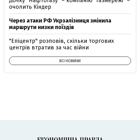
Дочку "Нафтогазу" – компанію "Газмережі" –
очолить Кіндер
Через атаки РФ Укрзалізниця змінила
маршрути низки поїздів
"Епіцентр" розповів, скільки торгових
центрів втратив за час війни
ВСІ НОВИНИ