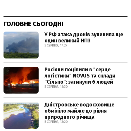
ГОЛОВНЕ СЬОГОДНІ
У РФ атака дронів зупинила ще
один великий НПЗ
5 СЕРПНЯ, 17:55
Росіяни поцілили в "серце
логістики" NOVUS та склади
"Сільпо": загинули 6 людей
5 СЕРПНЯ, 12:30
Дністровське водосховище
обміліло майже до рівня
природного річища
5 СЕРПНЯ, 13:20