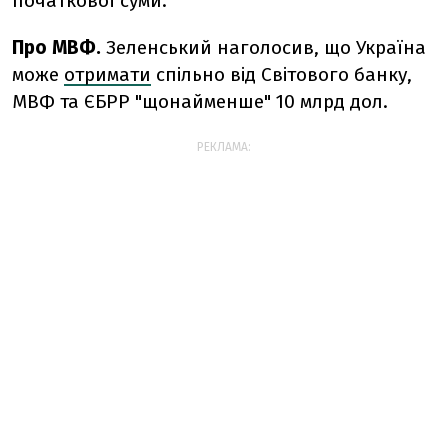
початкової суми.
Про МВФ.
Зеленський наголосив, що Україна
може
отримати
спільно від Світового банку,
МВФ та ЄБРР "щонайменше" 10 млрд дол.
РЕКЛАМА: