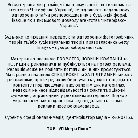
Всі матеріали, які розміщені на цьому сайті із посиланням на
агентство
"Інтерфакс-Україна"
, не підлягають подальшому
відтворенню та/чи розповсюдженню в будь-якій формі,
інакше як з письмового дозволу агентства "Інтерфакс-
Україна".
Будь-яке копіювання, передрук та відтворення фотографічних
творів та/або аудіовізуальних творів правовласника Getty
Images - суворо забороняється.
Матеріали з плашкою PROMOTED, НОВИНИ КОМПАНІЙ та
ПОЗИЦІЯ є рекламними та публікуються на правах реклами.
Редакція може не поділяти погляди, які в них промотуються.
Матеріали з плашкою СПЕЦПРОЄКТ та ЗА ПІДТРИМКИ також є
рекламними, проте редакція бере участь у підготовці цього
контенту і поділяє думки, висловлені у цих матеріалах.
Редакція не несе відповідальності за факти та оціночні
судження, оприлюднені у рекламних матеріалах. Згідно з
українським законодавством відповідальність за зміст
реклами несе рекламодавець.
Cубєкт у сфері онлайн-медіа; ідентифікатор медіа - R40-02163.
ТОВ "УП Медіа Плюс"