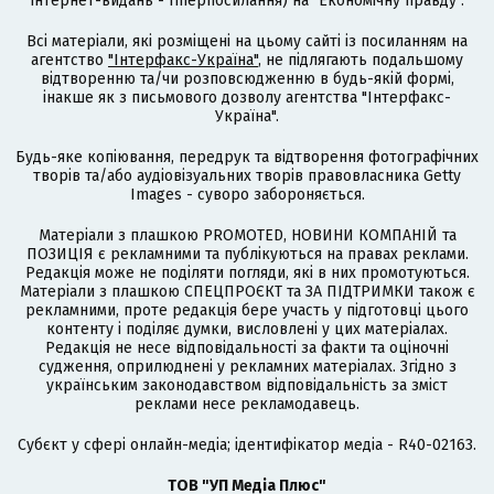
інтернет-видань - гіперпосилання) на "Економічну правду".
Всі матеріали, які розміщені на цьому сайті із посиланням на
агентство
"Інтерфакс-Україна"
, не підлягають подальшому
відтворенню та/чи розповсюдженню в будь-якій формі,
інакше як з письмового дозволу агентства "Інтерфакс-
Україна".
Будь-яке копіювання, передрук та відтворення фотографічних
творів та/або аудіовізуальних творів правовласника Getty
Images - суворо забороняється.
Матеріали з плашкою PROMOTED, НОВИНИ КОМПАНІЙ та
ПОЗИЦІЯ є рекламними та публікуються на правах реклами.
Редакція може не поділяти погляди, які в них промотуються.
Матеріали з плашкою СПЕЦПРОЄКТ та ЗА ПІДТРИМКИ також є
рекламними, проте редакція бере участь у підготовці цього
контенту і поділяє думки, висловлені у цих матеріалах.
Редакція не несе відповідальності за факти та оціночні
судження, оприлюднені у рекламних матеріалах. Згідно з
українським законодавством відповідальність за зміст
реклами несе рекламодавець.
Cубєкт у сфері онлайн-медіа; ідентифікатор медіа - R40-02163.
ТОВ "УП Медіа Плюс"