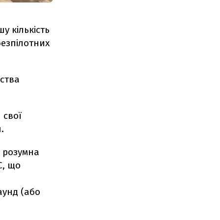
у кількість
безпілотних
рства
 свої
.
- розумна
C, що
аунд (або