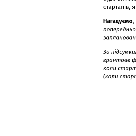
стартапів, я
Нагадуємо
,
попередньо
запланований
За підсумк
грантове фі
коли старт
(коли стар