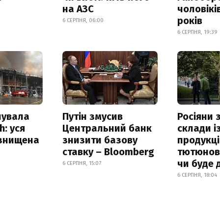
на АЗС
чоловікі
років
6 СЕРПНЯ, 06:00
6 СЕРПНЯ, 19:39
нувала
Путін змусив
Росіяни
h: уся
Центральний банк
склади і
 знищена
знизити базову
продукці
ставку – Bloomberg
тютюнови
чи буде 
6 СЕРПНЯ, 15:07
6 СЕРПНЯ, 18:04