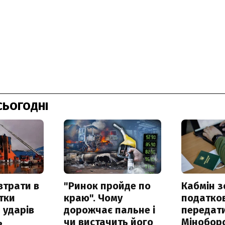
СЬОГОДНІ
втрати в
"Ринок пройде по
Кабмін з
итки
краю". Чому
податко
 ударів
дорожчає пальне і
передат
ь
чи вистачить його
Мінобор