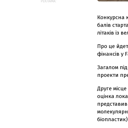
РЕКЛАМА:
Конкурсна к
балів старт
літаків із 
Про це йдет
фінансів у 
Загалом під
проекти пр
Друге місце
оцінка лока
представив 
молекулярно
біопластик