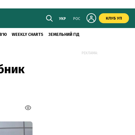
КЛУБ УП
УКР
РОС
В'Ю
WEEKLY CHARTS
ЗЕМЕЛЬНИЙ ГІД
РЕКЛАМА:
бник