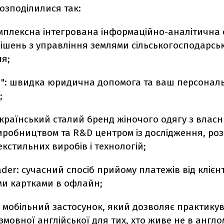
розподілилися так:
комплексна інтегрована інформаційно-аналітична
рішень з управління землями сільськогосподарсь
я;
н": швидка юридична допомога та ваш персонал
;
 український сталий бренд жіночого одягу з влас
робництвом та R&D центром із дослідження, роз
екстильних виробів і технологій;
der: сучасний спосіб прийому платежів від клієнт
ми картками в офлайн;
: мобільний застосунок, який дозволяє практику
мовної англійської для тих, хто живе не в англ