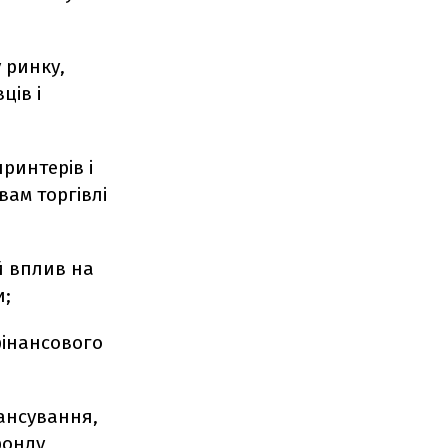
 ринку,
ців і
принтерів і
вам торгівлі
й вплив на
и;
фінансового
нансування,
фонду