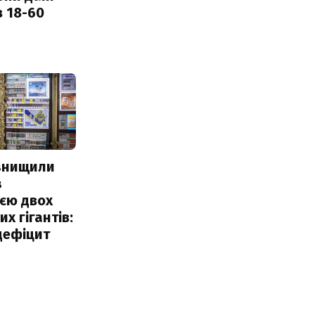
в 18-60
 знищили
з
єю двох
х гігантів:
дефіцит