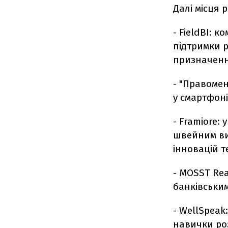
Далі місця 
- FieldBI: 
підтримки 
призначенн
- "Правоме
у смартфоні
- Framiore:
швейним ви
інновацій т
- MOSST Rea
банківськи
- WellSpeak
навички роз