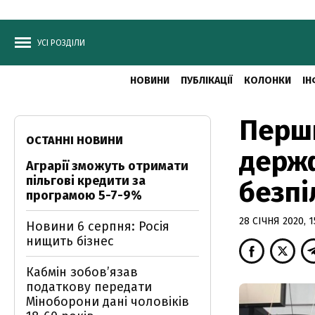
УСІ РОЗДІЛИ
НОВИНИ
ПУБЛІКАЦІЇ
КОЛОНКИ
ІН
Перш
ОСТАННІ НОВИНИ
держф
Аграрії зможуть отримати
пільгові кредити за
безпі
програмою 5-7-9%
28 СІЧНЯ 2020, 1
Новини 6 серпня: Росія
нищить бізнес
Кабмін зобовʼязав
податкову передати
Міноборони дані чоловіків