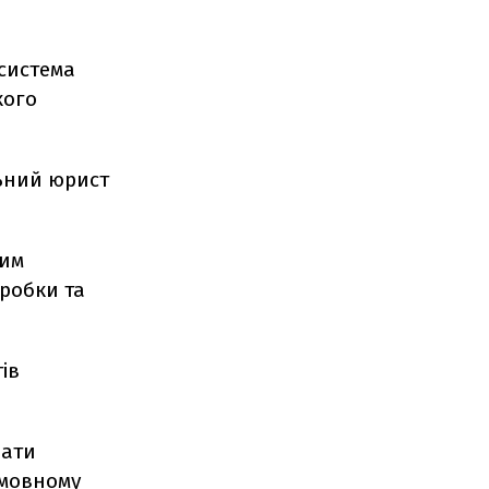
 система
кого
ьний юрист
ним
робки та
ів
вати
омовному