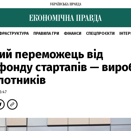
ФРАСТРУКТУРА
ПРАВИЛА ГРИ
ФІНАНСИ
СПЕЦПРОЄКТИ
ІНТЕР
ий переможець від
онду стартапів — виро
лотників
5:47