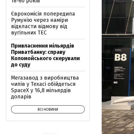
18-60 років
Єврокомісія попередила
Румунію через наміри
відкласти відмову від
вугільних ТЕС
Привласнення мільярдів
Приватбанку: справу
Коломойського скерували
до суду
Мегазавод з виробництва
чипів у Техасі обійдеться
SpaceX у 16,8 мільярдів
доларів
ВСІ НОВИНИ