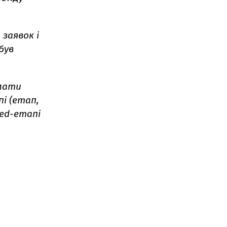
заявок і
був
имати
пі (етап,
eed-етапі