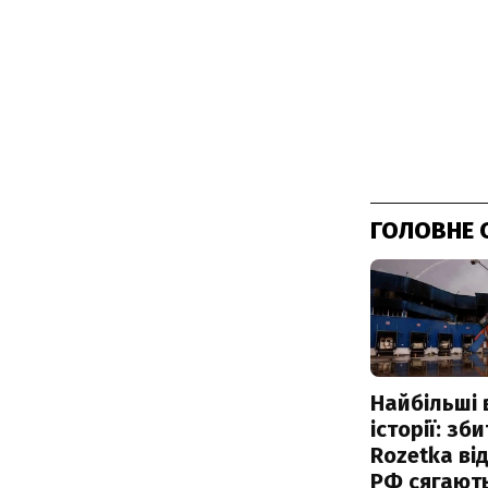
ГОЛОВНЕ 
Найбільші 
історії: зб
Rozetka від
РФ сягают