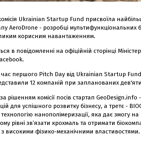
омісія Ukrainian Startup Fund присвоїла найбільш
апу AeroDrone - розробці мультифункціональних 
великим корисним навантаженням.
ься в повідомленні на офіційній сторінці Міністе
Facebook.
 час першого Pitch Day від Ukrainian Startup Fund
едставили 12 компаній при запланованих дев'яти
 за рішенням комісії посів стартап GeoDesign.info 
цій для успішного розвитку бізнесу, а третє - BIO
технологію нанополімеризації, яка дає змогу на
му рівні зв’язати крохмаль та отримати біокомп
) з високими фізико-механічними властивостями.