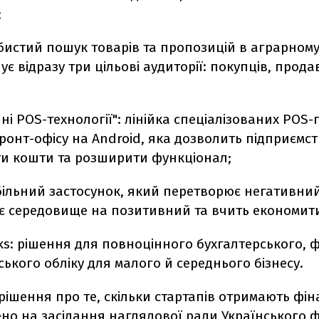
;
обистий пошук товарів та пропозицій в аграрному
ує відразу три цільові аудиторії: покупців, продав
йні POS-технології": лінійка спеціалізованих POS-
онт-офісу на Android, яка дозволить підприємст
ти кошти та розширити функціонал;
обільний застосунок, який перетворює негативни
 середовище на позитивний та вчить економит
ks: рішення для повноцінного бухгалтерського, 
ського обліку для малого й середнього бізнесу.
рішення про те, скільки стартапів отримають фі
ено на засідання наглядової ради Українського 