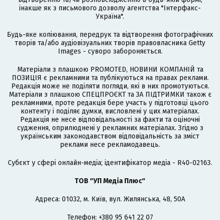
інакше як з письмового дозволу агентства "Інтерфакс-
Україна".
Будь-яке копіювання, передрук та відтворення фотографічних
творів та/або аудіовізуальних творів правовласника Getty
Images - суворо забороняється.
Матеріали з плашкою PROMOTED, НОВИНИ КОМПАНІЙ та
ПОЗИЦІЯ є рекламними та публікуються на правах реклами.
Редакція може не поділяти погляди, які в них промотуються.
Матеріали з плашкою СПЕЦПРОЄКТ та ЗА ПІДТРИМКИ також є
рекламними, проте редакція бере участь у підготовці цього
контенту і поділяє думки, висловлені у цих матеріалах.
Редакція не несе відповідальності за факти та оціночні
судження, оприлюднені у рекламних матеріалах. Згідно з
українським законодавством відповідальність за зміст
реклами несе рекламодавець.
Cубєкт у сфері онлайн-медіа; ідентифікатор медіа - R40-02163.
ТОВ "УП Медіа Плюс"
Адреса: 01032, м. Київ, вул. Жилянська, 48, 50А
Телефон: +380 95 641 22 07