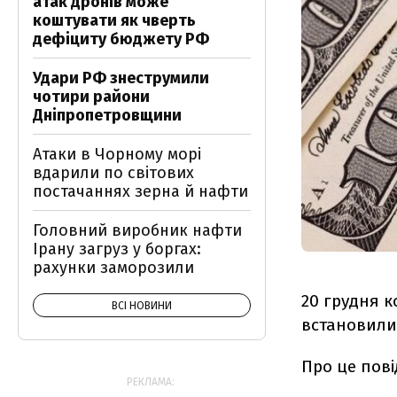
атак дронів може
коштувати як чверть
дефіциту бюджету РФ
Удари РФ знеструмили
чотири райони
Дніпропетровщини
Атаки в Чорному морі
вдарили по світових
постачаннях зерна й нафти
Головний виробник нафти
Ірану загруз у боргах:
рахунки заморозили
20 грудня к
ВСІ НОВИНИ
встановилис
Про це пов
РЕКЛАМА: