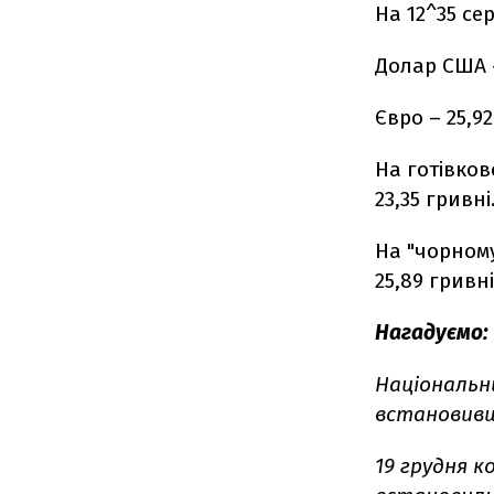
На 12^35 се
Долар США - 
Євро – 25,92
На готівков
23,35 гривн
На "чорному"
25,89 гривні
Нагадуємо:
Національни
встановивши
19 грудня к