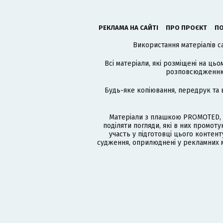
РЕКЛАМА НА САЙТІ
ПРО ПРОЄКТ
ПО
Використання матеріалів с
Всі матеріали, які розміщені на цьо
розповсюдженню в
Будь-яке копіювання, передрук та 
Матеріали з плашкою PROMOTED, 
поділяти погляди, які в них промо
участь у підготовці цього контенту
судження, оприлюднені у рекламних м