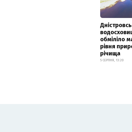
Дністровсь
водосхови
обміліло м
рівня при
річища
5 СЕРПНЯ, 13:20