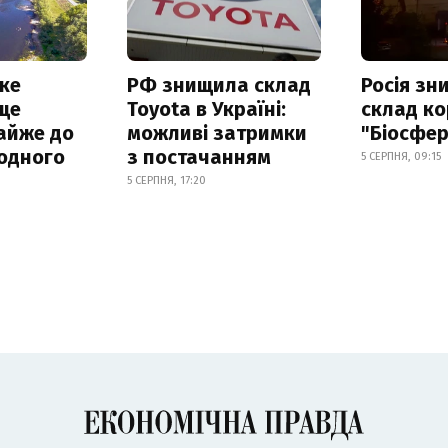
ке
РФ знищила склад
Росія з
ще
Toyota в Україні:
склад ко
айже до
можливі затримки
"Біосфер
родного
з постачанням
5 СЕРПНЯ, 09:15
5 СЕРПНЯ, 17:20