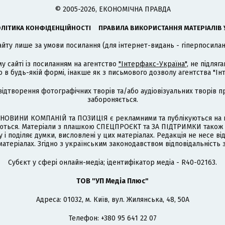
© 2005-2026, ЕКОНОМІЧНА ПРАВДА
ЛІТИКА КОНФІДЕНЦІЙНОСТІ
ПРАВИЛА ВИКОРИСТАННЯ МАТЕРІАЛІВ 
айту лише за умови посилання (для інтернет-видань - гіперпосиланн
му сайті із посиланням на агентство
"Інтерфакс-Україна"
, не підля
 будь-якій формі, інакше як з письмового дозволу агентства "Ін
відтворення фотографічних творів та/або аудіовізуальних творів п
забороняється.
НОВИНИ КОМПАНІЙ та ПОЗИЦІЯ є рекламними та публікуються на п
туються. Матеріали з плашкою СПЕЦПРОЄКТ та ЗА ПІДТРИМКИ також
 і поділяє думки, висловлені у цих матеріалах. Редакція не несе ві
атеріалах. Згідно з українським законодавством відповідальність 
Cубєкт у сфері онлайн-медіа; ідентифікатор медіа - R40-02163.
ТОВ "УП Медіа Плюс"
Адреса: 01032, м. Київ, вул. Жилянська, 48, 50А
Телефон: +380 95 641 22 07