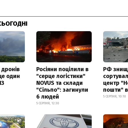
СЬОГОДНІ
 дронів
Росіяни поцілили в
РФ знищ
ще один
"серце логістики"
сортува
ПЗ
NOVUS та склади
центр "Н
"Сільпо": загинули
пошти" в
6 людей
5 СЕРПНЯ, 10:10
5 СЕРПНЯ, 12:30