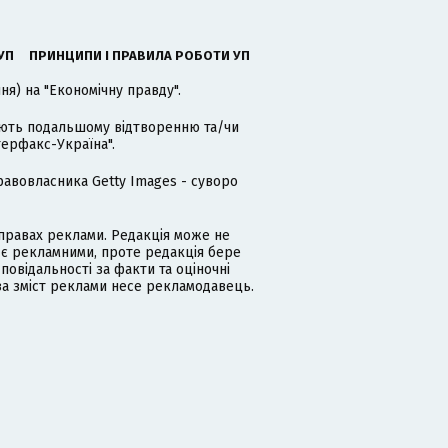
УП
ПРИНЦИПИ І ПРАВИЛА РОБОТИ УП
я) на "Економічну правду".
гають подальшому відтворенню та/чи
терфакс-Україна".
равовласника Getty Images - суворо
равах реклами. Редакція може не
 є рекламними, проте редакція бере
дповідальності за факти та оціночні
за зміст реклами несе рекламодавець.