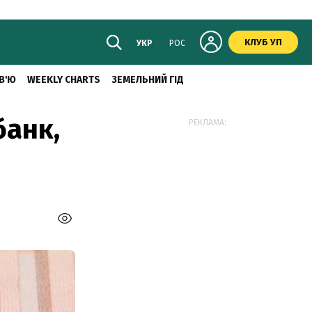
КЛУБ УП
УКР
РОС
В'Ю
WEEKLY CHARTS
ЗЕМЕЛЬНИЙ ГІД
банк,
РЕКЛАМА: