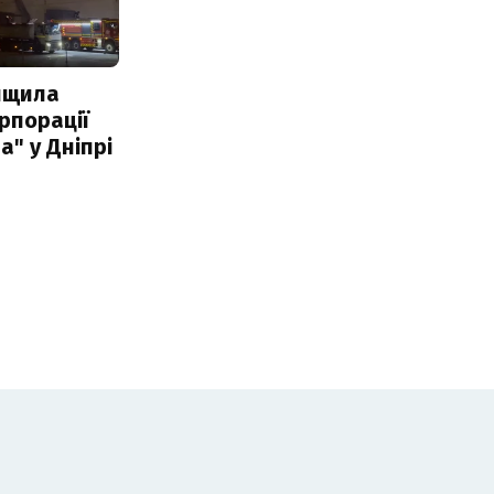
нищила
рпорації
а" у Дніпрі