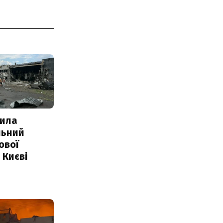
ила
льний
ової
 Києві