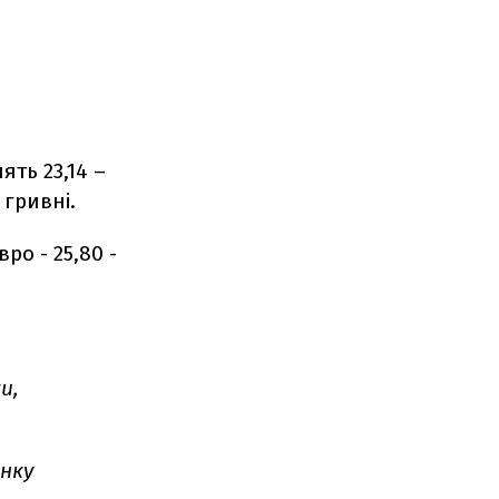
ть 23,14 –
 гривні.
ро - 25,80 -
и,
анку