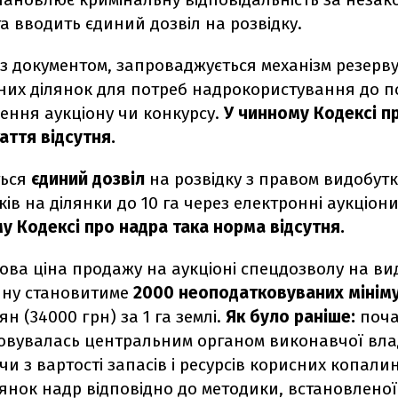
а вводить єдиний дозвіл на розвідку.
 із документом, запроваджується механізм резерв
них ділянок для потреб надрокористування до п
ення аукціону чи конкурсу.
У чинному Кодексі п
аття відсутня.
ться
єдиний дозвіл
на розвідку з правом видобут
ків на ділянки до 10 га через електронні аукціон
у Кодексі про надра така норма відсутня.
ова ціна продажу на аукціоні спецдозволу на ви
ну становитиме
2000 неоподатковуваних мінім
н (34000 грн) за 1 га землі.
Як було раніше:
поча
овувалась центральним органом виконавчої вла
чи з вартості запасів і ресурсів корисних копал
лянок надр відповідно до методики, встановленої