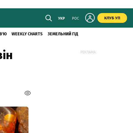
КЛУБ УП
УКР
РОС
В'Ю
WEEKLY CHARTS
ЗЕМЕЛЬНИЙ ГІД
він
РЕКЛАМА: