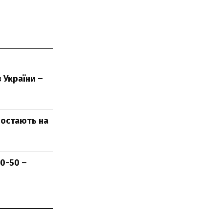
 України –
ростають на
40-50 –