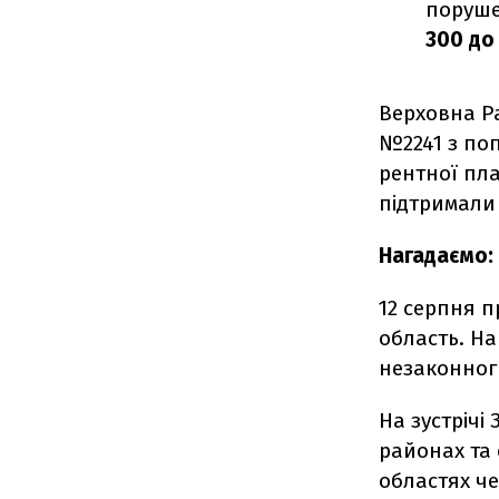
поруше
300 до
Верховна Р
№2241 з по
рентної пл
підтримали 
Нагадаємо:
12 серпня 
область. На
незаконног
На зустріч
районах та 
областях че