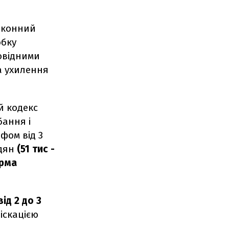
законний
обку
овідними
а ухилення
й кодекс
бання і
фом від 3
адян
(51 тис -
орма
від 2 до 3
іскацією