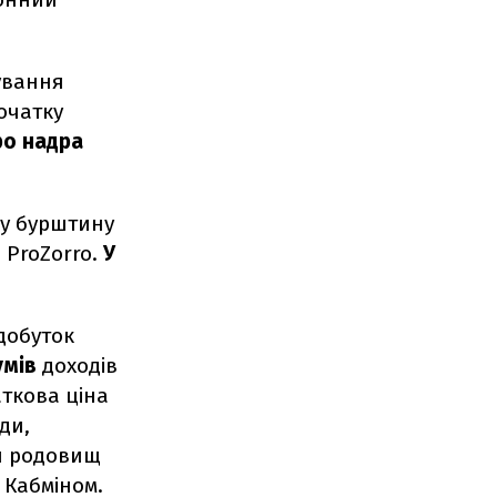
ування
очатку
ро надра
ку бурштину
и ProZorro.
У
добуток
умів
доходів
ткова ціна
ди,
ин родовищ
 Кабміном.