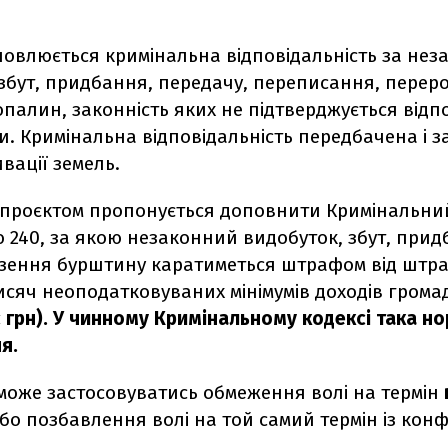
новлюється кримінальна відповідальність за не
збут, придбання, передачу, переписання, перер
палин, законність яких не підтверджується відп
. Кримінальна відповідальність передбачена і з
ивації земель.
проєктом пропонується доповнити Кримінальни
ю 240, за якою незаконний видобуток, збут, прид
зення бурштину каратиметься штрафом від штра
тисяч неоподатковуваних мінімумів доходів гром
с грн). У чинному Кримінальному кодексі така н
я.
може застосовуватись обмеження волі на термін
бо позбавлення волі на той самий термін із конф