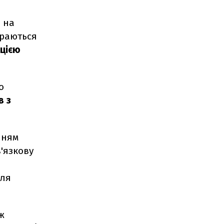
о на
араються
ацією
о
в з
нням
'язкову
для
ж