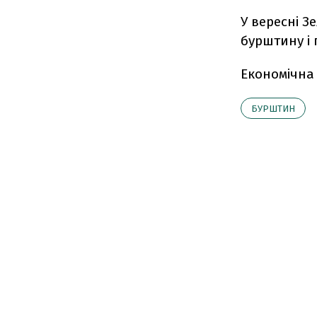
У вересні 
бурштину і 
Економічна
БУРШТИН