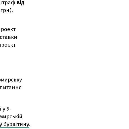
 штраф
від
 грн).
проект
ставки
проєкт
омирську
 питання
 у 9-
омирській
у бурштину
.