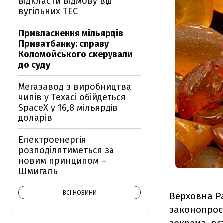
відкласти відмову від
вугільних ТЕС
Привласнення мільярдів
Приватбанку: справу
Коломойського скерували
до суду
Мегазавод з виробництва
чипів у Техасі обійдеться
SpaceX у 16,8 мільярдів
доларів
Електроенергія
розподілятиметься за
новим принципом –
Шмигаль
ВСІ НОВИНИ
Верховна Ра
законопроє
зокрема, вс