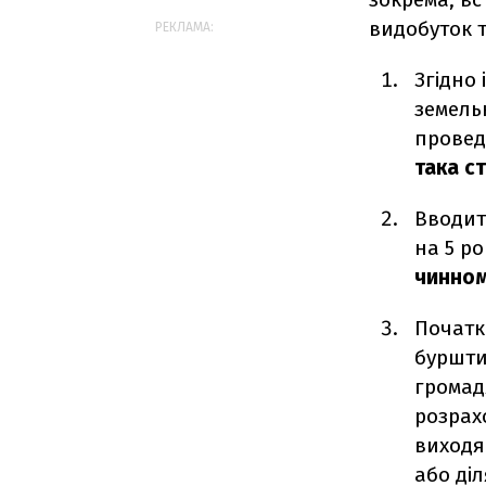
видобуток т
РЕКЛАМА:
Згідно
земель
провед
така ст
Вводи
на 5 ро
чинном
Початк
буршти
громадя
розрах
виходя
або ді