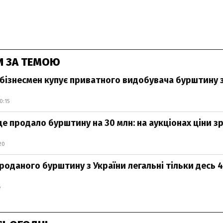
И ЗА ТЕМОЮ
бізнесмен купує приватного видобувача бурштину з
0:15
 продало бурштину на 30 млн: на аукціонах ціни з
20
проданого бурштину з України легальні тільки десь 
6