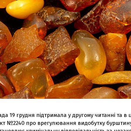
да 19 грудня підтримала у другому читанні та в 
кт №2240 про врегулювання видобутку бурштину.
тановлює кримінальну відповідальність за неза