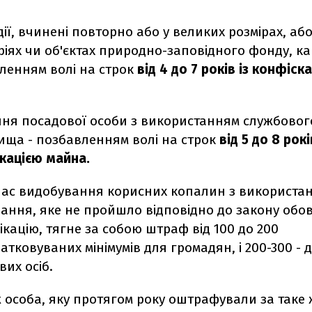
 дії, вчинені повторно або у великих розмірах, аб
ріях чи об'єктах природно-заповідного фонду, к
ленням волі на строк
від 4 до 7 років із конфіск
ня посадової особи з використанням службовог
ища - позбавленням волі на строк
від 5 до 8 рокі
кацією майна.
ас видобування корисних копалин з використа
ання, яке не пройшло відповідно до закону обов
ікацію, тягне за собою штраф від 100 до 200
тковуваних мінімумів для громадян, і 200-300 - 
вих осіб.
 особа, яку протягом року оштрафували за таке 