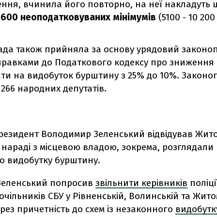
ння, вчинила його повторно, на неї накладуть
 600 неоподатковуваних мінімумів
(5100 - 10 200
ада також прийняла за основу урядовий законо
правками до Податкового кодексу про зниження 
ати на видобуток бурштину з 25% до 10%. Законо
266 народних депутатів.
президент Володимир Зеленський відвідував Жит
 нараді з місцевою владою, зокрема, розглядали
о видобутку бурштину.
і Зеленський попросив
звільнити керівників
поліції
очільників СБУ у Рівненській, Волинській та Жит
рез причетність до схем із незаконного
видобутк