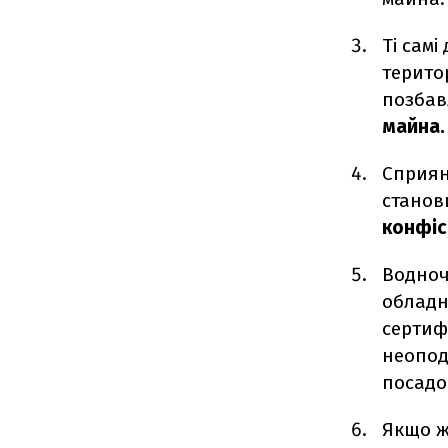
Ті самі
терито
позбав
майна.
Сприян
станов
конфіс
Водноч
обладн
сертиф
неопода
посадо
Якщо ж