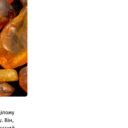
цілому
 Він,
конний