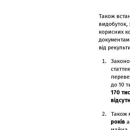
Також вста
видобуток, 
корисних ко
документами
від рекульт
Законо
статте
переве
до 10 
170 ти
відсутн
Також 
років
а
майна.