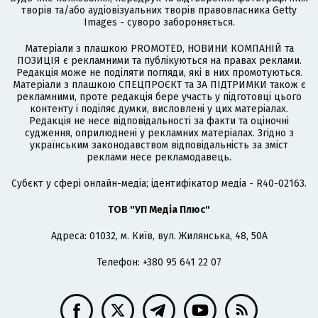
творів та/або аудіовізуальних творів правовласника Getty
Images - суворо забороняється.
Матеріали з плашкою PROMOTED, НОВИНИ КОМПАНІЙ та
ПОЗИЦІЯ є рекламними та публікуються на правах реклами.
Редакція може не поділяти погляди, які в них промотуються.
Матеріали з плашкою СПЕЦПРОЄКТ та ЗА ПІДТРИМКИ також є
рекламними, проте редакція бере участь у підготовці цього
контенту і поділяє думки, висловлені у цих матеріалах.
Редакція не несе відповідальності за факти та оціночні
судження, оприлюднені у рекламних матеріалах. Згідно з
українським законодавством відповідальність за зміст
реклами несе рекламодавець.
Cубєкт у сфері онлайн-медіа; ідентифікатор медіа - R40-02163.
ТОВ "УП Медіа Плюс"
Адреса: 01032, м. Київ, вул. Жилянська, 48, 50А
Телефон: +380 95 641 22 07