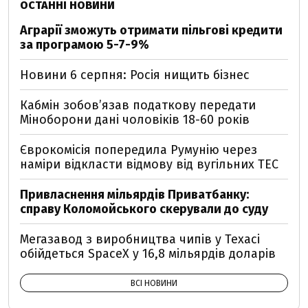
ОСТАННІ НОВИНИ
Аграрії зможуть отримати пільгові кредити
за програмою 5-7-9%
Новини 6 серпня: Росія нищить бізнес
Кабмін зобовʼязав податкову передати
Міноборони дані чоловіків 18-60 років
Єврокомісія попередила Румунію через
наміри відкласти відмову від вугільних ТЕС
Привласнення мільярдів Приватбанку:
справу Коломойського скерували до суду
Мегазавод з виробництва чипів у Техасі
обійдеться SpaceX у 16,8 мільярдів доларів
ВСІ НОВИНИ