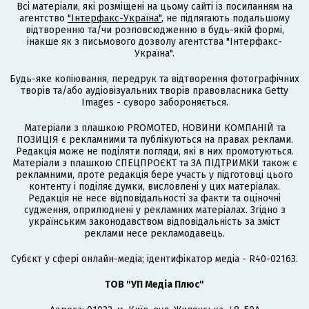
Всі матеріали, які розміщені на цьому сайті із посиланням на
агентство
"Інтерфакс-Україна"
, не підлягають подальшому
відтворенню та/чи розповсюдженню в будь-якій формі,
інакше як з письмового дозволу агентства "Інтерфакс-
Україна".
Будь-яке копіювання, передрук та відтворення фотографічних
творів та/або аудіовізуальних творів правовласника Getty
Images - суворо забороняється.
Матеріали з плашкою PROMOTED, НОВИНИ КОМПАНІЙ та
ПОЗИЦІЯ є рекламними та публікуються на правах реклами.
Редакція може не поділяти погляди, які в них промотуються.
Матеріали з плашкою СПЕЦПРОЄКТ та ЗА ПІДТРИМКИ також є
рекламними, проте редакція бере участь у підготовці цього
контенту і поділяє думки, висловлені у цих матеріалах.
Редакція не несе відповідальності за факти та оціночні
судження, оприлюднені у рекламних матеріалах. Згідно з
українським законодавством відповідальність за зміст
реклами несе рекламодавець.
Cубєкт у сфері онлайн-медіа; ідентифікатор медіа - R40-02163.
ТОВ "УП Медіа Плюс"