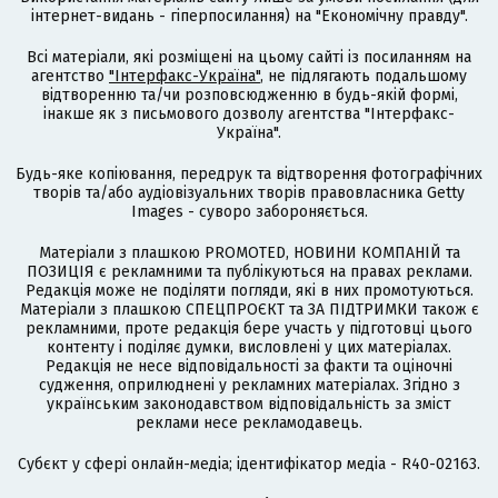
інтернет-видань - гіперпосилання) на "Економічну правду".
Всі матеріали, які розміщені на цьому сайті із посиланням на
агентство
"Інтерфакс-Україна"
, не підлягають подальшому
відтворенню та/чи розповсюдженню в будь-якій формі,
інакше як з письмового дозволу агентства "Інтерфакс-
Україна".
Будь-яке копіювання, передрук та відтворення фотографічних
творів та/або аудіовізуальних творів правовласника Getty
Images - суворо забороняється.
Матеріали з плашкою PROMOTED, НОВИНИ КОМПАНІЙ та
ПОЗИЦІЯ є рекламними та публікуються на правах реклами.
Редакція може не поділяти погляди, які в них промотуються.
Матеріали з плашкою СПЕЦПРОЄКТ та ЗА ПІДТРИМКИ також є
рекламними, проте редакція бере участь у підготовці цього
контенту і поділяє думки, висловлені у цих матеріалах.
Редакція не несе відповідальності за факти та оціночні
судження, оприлюднені у рекламних матеріалах. Згідно з
українським законодавством відповідальність за зміст
реклами несе рекламодавець.
Cубєкт у сфері онлайн-медіа; ідентифікатор медіа - R40-02163.