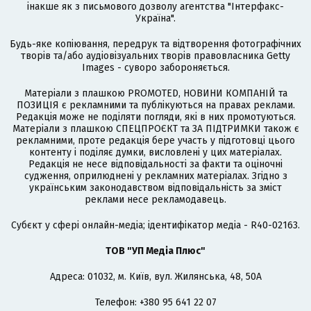
інакше як з письмового дозволу агентства "Інтерфакс-
Україна".
Будь-яке копіювання, передрук та відтворення фотографічних
творів та/або аудіовізуальних творів правовласника Getty
Images - суворо забороняється.
Матеріали з плашкою PROMOTED, НОВИНИ КОМПАНІЙ та
ПОЗИЦІЯ є рекламними та публікуються на правах реклами.
Редакція може не поділяти погляди, які в них промотуються.
Матеріали з плашкою СПЕЦПРОЄКТ та ЗА ПІДТРИМКИ також є
рекламними, проте редакція бере участь у підготовці цього
контенту і поділяє думки, висловлені у цих матеріалах.
Редакція не несе відповідальності за факти та оціночні
судження, оприлюднені у рекламних матеріалах. Згідно з
українським законодавством відповідальність за зміст
реклами несе рекламодавець.
Cубєкт у сфері онлайн-медіа; ідентифікатор медіа - R40-02163.
ТОВ "УП Медіа Плюс"
Адреса: 01032, м. Київ, вул. Жилянська, 48, 50А
Телефон: +380 95 641 22 07