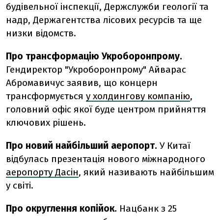
будівельної інспекції, Держслужби геології та
надр, Держагентства лісових ресурсів та ще
низки відомств.
Про трансформацію Укроборонпрому.
Гендиректор "Укроборонпрому" Айварас
Абромавичус заявив, що концерн
трансформується
у холдингову компанію
,
головний офіс якої буде центром прийняття
ключових рішень.
Про новий найбільший аеропорт.
У Китаї
відбулась презентація нового міжнародного
аеропорту Дасін
, який називають найбільшим
у світі.
Про округлення копійок.
Нацбанк з 25