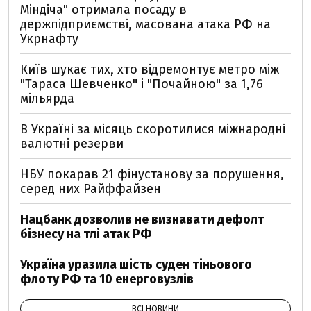
Міндіча" отримала посаду в
держпідприємстві, масована атака РФ на
Укрнафту
Київ шукає тих, хто відремонтує метро між
"Тараса Шевченко" і "Почайною" за 1,76
мільярда
В Україні за місяць скоротилися міжнародні
валютні резерви
НБУ покарав 21 фінустанову за порушення,
серед них Райффайзен
Нацбанк дозволив не визнавати дефолт
бізнесу на тлі атак РФ
Україна уразила шість суден тіньового
флоту РФ та 10 енерговузлів
ВСІ НОВИНИ