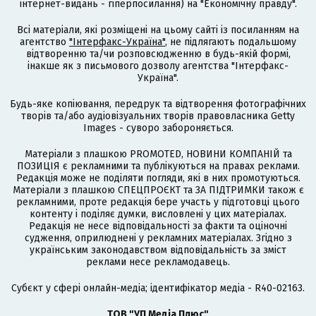
інтернет-видань - гіперпосилання) на "Економічну правду".
Всі матеріали, які розміщені на цьому сайті із посиланням на
агентство
"Інтерфакс-Україна"
, не підлягають подальшому
відтворенню та/чи розповсюдженню в будь-якій формі,
інакше як з письмового дозволу агентства "Інтерфакс-
Україна".
Будь-яке копіювання, передрук та відтворення фотографічних
творів та/або аудіовізуальних творів правовласника Getty
Images - суворо забороняється.
Матеріали з плашкою PROMOTED, НОВИНИ КОМПАНІЙ та
ПОЗИЦІЯ є рекламними та публікуються на правах реклами.
Редакція може не поділяти погляди, які в них промотуються.
Матеріали з плашкою СПЕЦПРОЄКТ та ЗА ПІДТРИМКИ також є
рекламними, проте редакція бере участь у підготовці цього
контенту і поділяє думки, висловлені у цих матеріалах.
Редакція не несе відповідальності за факти та оціночні
судження, оприлюднені у рекламних матеріалах. Згідно з
українським законодавством відповідальність за зміст
реклами несе рекламодавець.
Cубєкт у сфері онлайн-медіа; ідентифікатор медіа - R40-02163.
ТОВ "УП Медіа Плюс"