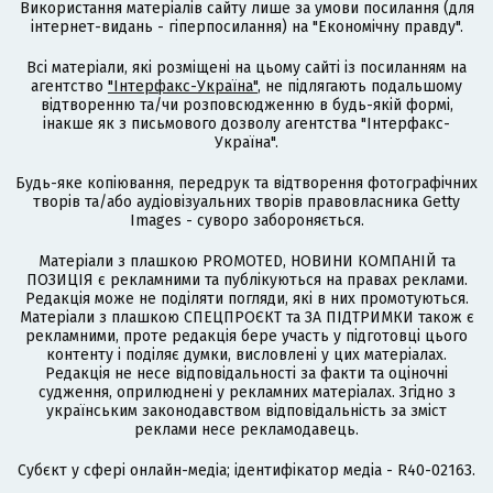
Використання матеріалів сайту лише за умови посилання (для
інтернет-видань - гіперпосилання) на "Економічну правду".
Всі матеріали, які розміщені на цьому сайті із посиланням на
агентство
"Інтерфакс-Україна"
, не підлягають подальшому
відтворенню та/чи розповсюдженню в будь-якій формі,
інакше як з письмового дозволу агентства "Інтерфакс-
Україна".
Будь-яке копіювання, передрук та відтворення фотографічних
творів та/або аудіовізуальних творів правовласника Getty
Images - суворо забороняється.
Матеріали з плашкою PROMOTED, НОВИНИ КОМПАНІЙ та
ПОЗИЦІЯ є рекламними та публікуються на правах реклами.
Редакція може не поділяти погляди, які в них промотуються.
Матеріали з плашкою СПЕЦПРОЄКТ та ЗА ПІДТРИМКИ також є
рекламними, проте редакція бере участь у підготовці цього
контенту і поділяє думки, висловлені у цих матеріалах.
Редакція не несе відповідальності за факти та оціночні
судження, оприлюднені у рекламних матеріалах. Згідно з
українським законодавством відповідальність за зміст
реклами несе рекламодавець.
Cубєкт у сфері онлайн-медіа; ідентифікатор медіа - R40-02163.