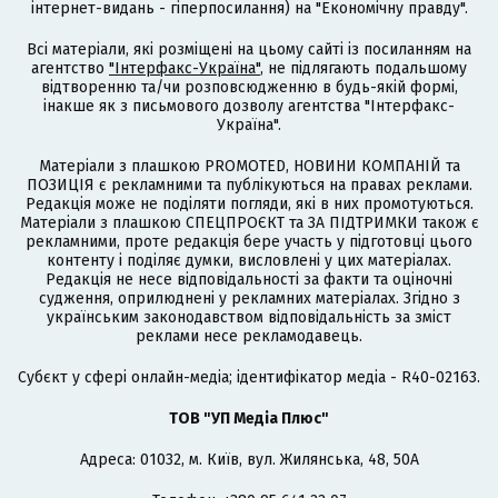
інтернет-видань - гіперпосилання) на "Економічну правду".
Всі матеріали, які розміщені на цьому сайті із посиланням на
агентство
"Інтерфакс-Україна"
, не підлягають подальшому
відтворенню та/чи розповсюдженню в будь-якій формі,
інакше як з письмового дозволу агентства "Інтерфакс-
Україна".
Матеріали з плашкою PROMOTED, НОВИНИ КОМПАНІЙ та
ПОЗИЦІЯ є рекламними та публікуються на правах реклами.
Редакція може не поділяти погляди, які в них промотуються.
Матеріали з плашкою СПЕЦПРОЄКТ та ЗА ПІДТРИМКИ також є
рекламними, проте редакція бере участь у підготовці цього
контенту і поділяє думки, висловлені у цих матеріалах.
Редакція не несе відповідальності за факти та оціночні
судження, оприлюднені у рекламних матеріалах. Згідно з
українським законодавством відповідальність за зміст
реклами несе рекламодавець.
Cубєкт у сфері онлайн-медіа; ідентифікатор медіа - R40-02163.
ТОВ "УП Медіа Плюс"
Адреса: 01032, м. Київ, вул. Жилянська, 48, 50А