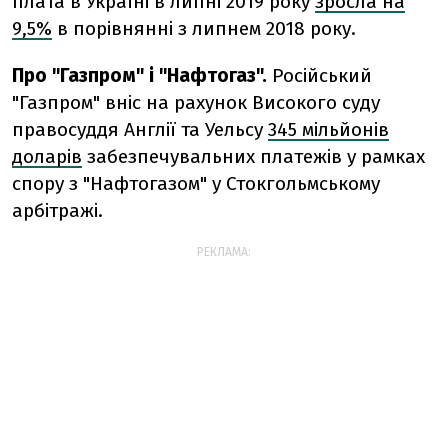
плата в Україні в липні 2019 року
зросла на
9,5%
в порівнянні з липнем 2018 року.
Про "Газпром" і "Нафтогаз".
Російський
"Газпром" вніс на рахунок Високого суду
правосуддя Англії та Уельсу
345 мільйонів
доларів
забезпечувальних платежів у рамках
спору з "Нафтогазом" у Стокгольмському
арбітражі.
РЕКЛАМА: