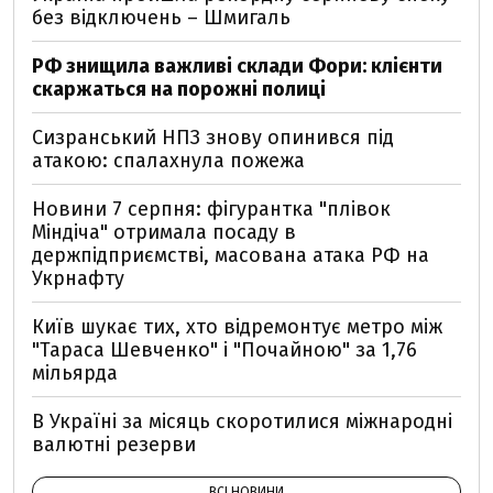
без відключень – Шмигаль
РФ знищила важливі склади Фори: клієнти
скаржаться на порожні полиці
Сизранський НПЗ знову опинився під
атакою: спалахнула пожежа
Новини 7 серпня: фігурантка "плівок
Міндіча" отримала посаду в
держпідприємстві, масована атака РФ на
Укрнафту
Київ шукає тих, хто відремонтує метро між
"Тараса Шевченко" і "Почайною" за 1,76
мільярда
В Україні за місяць скоротилися міжнародні
валютні резерви
ВСІ НОВИНИ