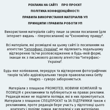
РЕКЛАМА НА САЙТІ
ПРО ПРОЄКТ
ПОЛІТИКА КОНФІДЕНЦІЙНОСТІ
ПРАВИЛА ВИКОРИСТАННЯ МАТЕРІАЛІВ УП
ПРИНЦИПИ І ПРАВИЛА РОБОТИ УП
Використання матеріалів сайту лише за умови посилання (для
інтернет-видань - гіперпосилання) на "Економічну правду".
Всі матеріали, які розміщені на цьому сайті із посиланням на
агентство
"Інтерфакс-Україна"
, не підлягають подальшому
відтворенню та/чи розповсюдженню в будь-якій формі,
інакше як з письмового дозволу агентства "Інтерфакс-
Україна".
Будь-яке копіювання, передрук та відтворення фотографічних
творів та/або аудіовізуальних творів правовласника Getty
Images - суворо забороняється.
Матеріали з плашкою PROMOTED, НОВИНИ КОМПАНІЙ та
ПОЗИЦІЯ є рекламними та публікуються на правах реклами.
Редакція може не поділяти погляди, які в них промотуються.
Матеріали з плашкою СПЕЦПРОЄКТ та ЗА ПІДТРИМКИ також є
рекламними, проте редакція бере участь у підготовці цього
контенту і поділяє думки, висловлені у цих матеріалах.