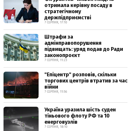
отримала керівну посаду в
стратегічному
держпідприємстві
7 СЕРПНЯ, 17:10
Штрафи за
адмінправопорушення
підвищать: уряд подав до Ради
законопроєкт
7 СЕРПНЯ, 11:23
"Епіцентр" розповів, скільки
торгових центрів втратив за час
війни
7 СЕРПНЯ, 11:56
Україна уразила шість суден
тіньового флоту РФ та 10
енерговузлів
7 СЕРПНЯ, 18:10