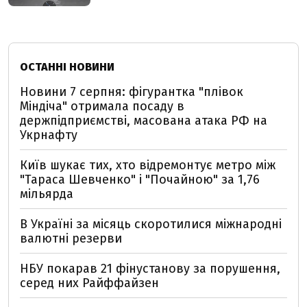
ОСТАННІ НОВИНИ
Новини 7 серпня: фігурантка "плівок
Міндіча" отримала посаду в
держпідприємстві, масована атака РФ на
Укрнафту
Київ шукає тих, хто відремонтує метро між
"Тараса Шевченко" і "Почайною" за 1,76
мільярда
В Україні за місяць скоротилися міжнародні
валютні резерви
НБУ покарав 21 фінустанову за порушення,
серед них Райффайзен