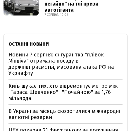
негайно" на тлі кризи
автогіганта
7 СЕРПНЯ, 10:02
ОСТАННІ НОВИНИ
Новини 7 серпня: фігурантка "плівок
Міндіча" отримала посаду в
держпідприємстві, масована атака РФ на
Укрнафту
Київ шукає тих, хто відремонтує метро між
"Тараса Шевченко" і "Почайною" за 1,76
мільярда
В Україні за місяць скоротилися міжнародні
валютні резерви
НБУ покарав 21 фінустанову за порушення,