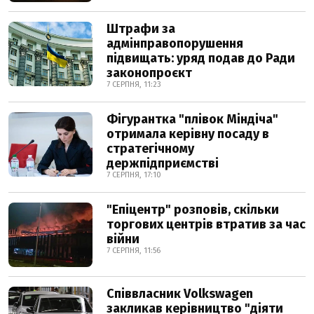
Штрафи за
адмінправопорушення
підвищать: уряд подав до Ради
законопроєкт
7 СЕРПНЯ, 11:23
Фігурантка "плівок Міндіча"
отримала керівну посаду в
стратегічному
держпідприємстві
7 СЕРПНЯ, 17:10
"Епіцентр" розповів, скільки
торгових центрів втратив за час
війни
7 СЕРПНЯ, 11:56
Співвласник Volkswagen
закликав керівництво "діяти