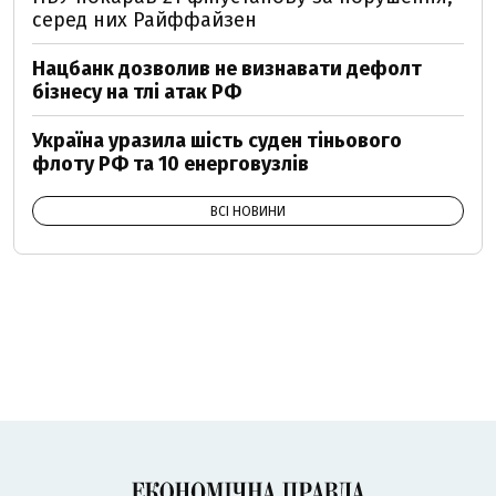
серед них Райффайзен
Нацбанк дозволив не визнавати дефолт
бізнесу на тлі атак РФ
Україна уразила шість суден тіньового
флоту РФ та 10 енерговузлів
ВСІ НОВИНИ