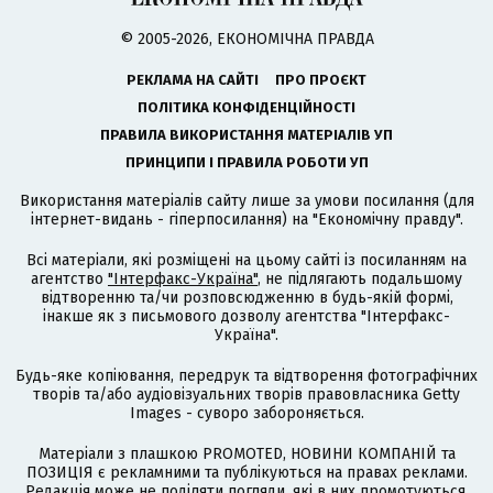
© 2005-2026, ЕКОНОМІЧНА ПРАВДА
РЕКЛАМА НА САЙТІ
ПРО ПРОЄКТ
ПОЛІТИКА КОНФІДЕНЦІЙНОСТІ
ПРАВИЛА ВИКОРИСТАННЯ МАТЕРІАЛІВ УП
ПРИНЦИПИ І ПРАВИЛА РОБОТИ УП
Використання матеріалів сайту лише за умови посилання (для
інтернет-видань - гіперпосилання) на "Економічну правду".
Всі матеріали, які розміщені на цьому сайті із посиланням на
агентство
"Інтерфакс-Україна"
, не підлягають подальшому
відтворенню та/чи розповсюдженню в будь-якій формі,
інакше як з письмового дозволу агентства "Інтерфакс-
Україна".
Будь-яке копіювання, передрук та відтворення фотографічних
творів та/або аудіовізуальних творів правовласника Getty
Images - суворо забороняється.
Матеріали з плашкою PROMOTED, НОВИНИ КОМПАНІЙ та
ПОЗИЦІЯ є рекламними та публікуються на правах реклами.
Редакція може не поділяти погляди, які в них промотуються.