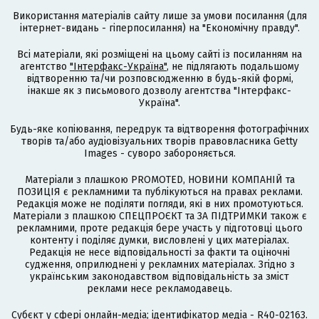
Використання матеріалів сайту лише за умови посилання (для
інтернет-видань - гіперпосилання) на "Економічну правду".
Всі матеріали, які розміщені на цьому сайті із посиланням на
агентство
"Інтерфакс-Україна"
, не підлягають подальшому
відтворенню та/чи розповсюдженню в будь-якій формі,
інакше як з письмового дозволу агентства "Інтерфакс-
Україна".
Будь-яке копіювання, передрук та відтворення фотографічних
творів та/або аудіовізуальних творів правовласника Getty
Images - суворо забороняється.
Матеріали з плашкою PROMOTED, НОВИНИ КОМПАНІЙ та
ПОЗИЦІЯ є рекламними та публікуються на правах реклами.
Редакція може не поділяти погляди, які в них промотуються.
Матеріали з плашкою СПЕЦПРОЄКТ та ЗА ПІДТРИМКИ також є
рекламними, проте редакція бере участь у підготовці цього
контенту і поділяє думки, висловлені у цих матеріалах.
Редакція не несе відповідальності за факти та оціночні
судження, оприлюднені у рекламних матеріалах. Згідно з
українським законодавством відповідальність за зміст
реклами несе рекламодавець.
Cубєкт у сфері онлайн-медіа; ідентифікатор медіа - R40-02163.