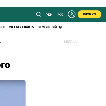
КЛУБ УП
УКР
РОС
В'Ю
WEEKLY CHARTS
ЗЕМЕЛЬНИЙ ГІД
у
РЕКЛАМА:
ого