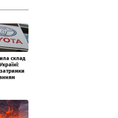
ила склад
Україні:
 затримки
чанням