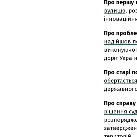
Про першу 
вулицю
, р
інноваційни
Про пробле
надійшов п
виконуючог
доріг Украї
Про старі п
обертається
державного 
Про справу
рішення суд
розпоряджен
затверджен
територій.