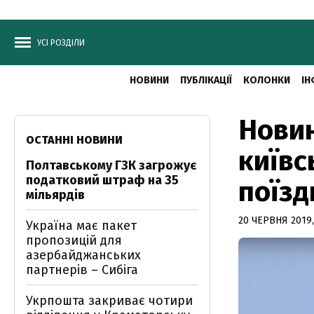
УСІ РОЗДІЛИ
НОВИНИ
ПУБЛІКАЦІЇ
КОЛОНКИ
ІН
Новин
ОСТАННІ НОВИНИ
київс
Полтавському ГЗК загрожує
податковий штраф на 35
поїзд
мільярдів
20 ЧЕРВНЯ 2019,
Україна має пакет
пропозицій для
азербайджанських
партнерів – Сибіга
Укрпошта закриває чотири