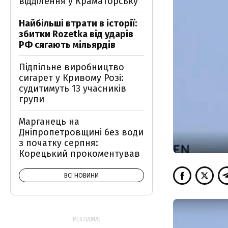
відділення у Краматорську
Найбільші втрати в історії:
збитки Rozetka від ударів
РФ сягають мільярдів
Підпільне виробництво
сигарет у Кривому Розі:
судитимуть 13 учасників
групи
Марганець на
Дніпропетровщині без води
з початку серпня:
Корецький прокоментував
ВСІ НОВИНИ
РЕКЛАМА: