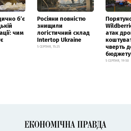
дично б’є
Росіяни повністю
Порятун
ькій
знищили
Wildberri
ації: чим
логістичний склад
атак дро
ує
Intertop Ukraine
коштува
чверть д
5 СЕРПНЯ, 15:25
бюджету
5 СЕРПНЯ, 19:50