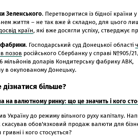
ки Зеленського
. Перетворитися із бідної країни у
внем життя – не так вже й складно, для цього л
освід країн
, які вже досягли успіху, стверджує п
 фабрики
. Господарський суд Донецької області
в позов
російського Сбербанку у справі №905/21/
56 мільйонів доларів Кондитерську фабрику АВК,
у в окупованому Донецьку.
 дізнатися більше?
а на валютному ринку: що це значить і кого сто
в Україну до режиму вільного руху капіталу. На
 скасував обов'язковий продаж валюти для бізн
 гривні і кого стосується?