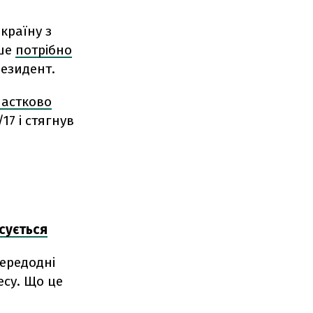
 країну з
ише
потрібно
резидент.
частково
17 і стягнув
сується
передодні
есу. Що це