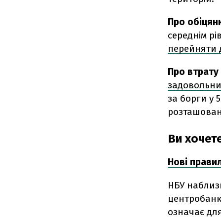
Про обіцян
середнім рі
перейняти д
Про втрату
задовольни
за борги у 
розташован
Ви хочете
Нові правил
НБУ наблизи
центробанк
означає для