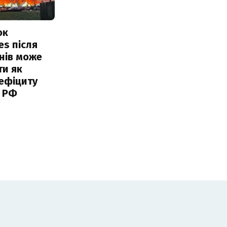
ок
es після
нів може
ти як
ефіциту
 РФ