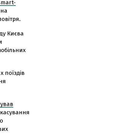
smart-
ана
овітря.
ду Києва
и
мобільних
х поїздів
ня
сував
скасування
ро
вих