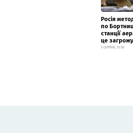
Росія мето
по Бортниц
станції аер
це загрож
5 СЕРПНЯ, 13:50