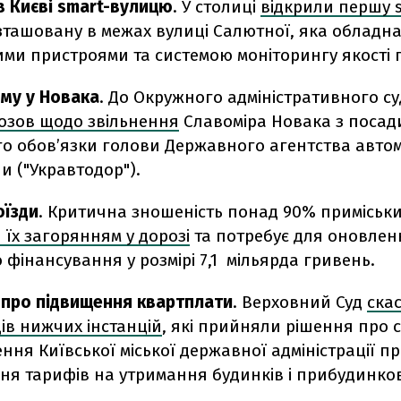
в Києві smart-вулицю
. У столиці
відкрили першу 
озташовану в межах вулиці Салютної, яка обладн
ми пристроями та системою моніторингу якості п
му у Новака
. До Окружного адміністративного су
озов щодо звільнення
Славоміра Новака з посад
о обов’язки голови Державного агентства авто
ни ("Укравтодор").
оїзди
. Критична зношеність понад 90% приміськи
 їх загорянням у дорозі
та потребує для оновлен
фінансування у розмірі 7,1 мільярда гривень.
 про підвищення квартплати
. Верховний Суд
ска
ів нижчих інстанцій
, які прийняли рішення про 
ня Київської міської державної адміністрації п
ня тарифів на утримання будинків і прибудинко