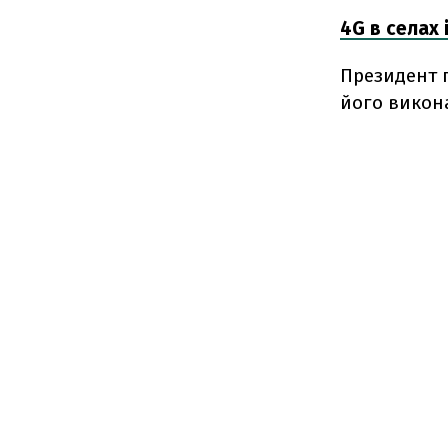
4G в селах 
Президент г
його виконає