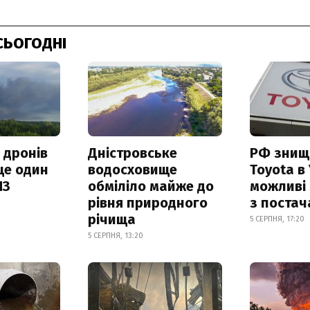
СЬОГОДНІ
 дронів
Дністровське
РФ знищ
ще один
водосховище
Toyota в 
ПЗ
обміліло майже до
можливі
рівня природного
з поста
річища
5 СЕРПНЯ, 17:20
5 СЕРПНЯ, 13:20