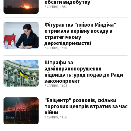
обсяги видобутку
7 СЕРПНЯ, 16:50
Фігурантка "плівок Міндіча"
отримала керівну посаду в
стратегічному
держпідприємстві
7 СЕРПНЯ, 17:10
Штрафи за
адмінправопорушення
підвищать: уряд подав до Ради
законопроєкт
7 СЕРПНЯ, 11:23
"Епіцентр" розповів, скільки
торгових центрів втратив за час
війни
7 СЕРПНЯ, 11:56