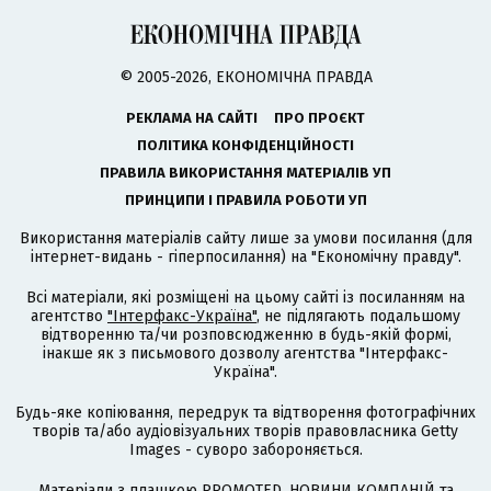
© 2005-2026, ЕКОНОМІЧНА ПРАВДА
РЕКЛАМА НА САЙТІ
ПРО ПРОЄКТ
ПОЛІТИКА КОНФІДЕНЦІЙНОСТІ
ПРАВИЛА ВИКОРИСТАННЯ МАТЕРІАЛІВ УП
ПРИНЦИПИ І ПРАВИЛА РОБОТИ УП
Використання матеріалів сайту лише за умови посилання (для
інтернет-видань - гіперпосилання) на "Економічну правду".
Всі матеріали, які розміщені на цьому сайті із посиланням на
агентство
"Інтерфакс-Україна"
, не підлягають подальшому
відтворенню та/чи розповсюдженню в будь-якій формі,
інакше як з письмового дозволу агентства "Інтерфакс-
Україна".
Будь-яке копіювання, передрук та відтворення фотографічних
творів та/або аудіовізуальних творів правовласника Getty
Images - суворо забороняється.
Матеріали з плашкою PROMOTED, НОВИНИ КОМПАНІЙ та