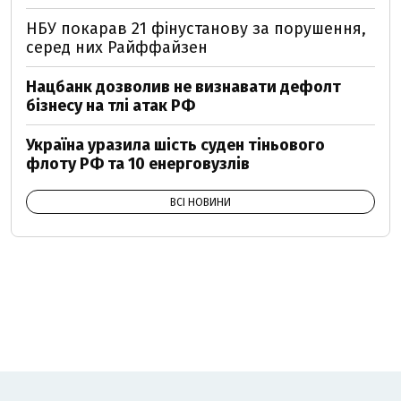
НБУ покарав 21 фінустанову за порушення,
серед них Райффайзен
Нацбанк дозволив не визнавати дефолт
бізнесу на тлі атак РФ
Україна уразила шість суден тіньового
флоту РФ та 10 енерговузлів
ВСІ НОВИНИ