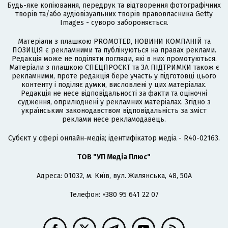
Будь-яке копіювання, передрук та відтворення фотографічних
творів та/або аудіовізуальних творів правовласника Getty
Images - суворо забороняється.
Матеріали з плашкою PROMOTED, НОВИНИ КОМПАНІЙ та
ПОЗИЦІЯ є рекламними та публікуються на правах реклами.
Редакція може не поділяти погляди, які в них промотуються.
Матеріали з плашкою СПЕЦПРОЄКТ та ЗА ПІДТРИМКИ також є
рекламними, проте редакція бере участь у підготовці цього
контенту і поділяє думки, висловлені у цих матеріалах.
Редакція не несе відповідальності за факти та оціночні
судження, оприлюднені у рекламних матеріалах. Згідно з
українським законодавством відповідальність за зміст
реклами несе рекламодавець.
Cубєкт у сфері онлайн-медіа; ідентифікатор медіа - R40-02163.
ТОВ "УП Медіа Плюс"
Адреса: 01032, м. Київ, вул. Жилянська, 48, 50А
Телефон: +380 95 641 22 07