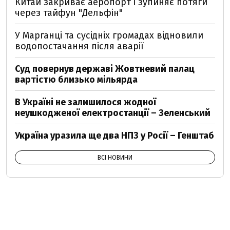
Китай закриває аеропорт і зупиняє потяги
через тайфун "Дельфін"
У Марганці та сусідніх громадах відновили
водопостачання після аварії
Суд повернув державі Жовтневий палац
вартістю близько мільярда
В Україні не залишилося жодної
неушкодженої електростанції – Зеленський
Україна уразила ще два НПЗ у Росії – Генштаб
ВСІ НОВИНИ