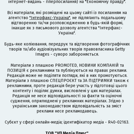
інтернет-видань - гіперпосилання) на "Економічну правду".
Всі матеріали, які розміщені на цьому сайті із посиланням на
агентство
"Інтерфакс-Україна"
, не підлягають подальшому
відтворенню та/чи розповсюдженню в будь-якій формі,
інакше як з письмового дозволу агентства "Інтерфакс-
Україна".
Будь-яке копіювання, передрук та відтворення фотографічних
творів та/або аудіовізуальних творів правовласника Getty
Images - суворо забороняється.
Матеріали з плашкою PROMOTED, НОВИНИ КОМПАНІЙ та
ПОЗИЦІЯ є рекламними та публікуються на правах реклами.
Редакція може не поділяти погляди, які в них промотуються.
Матеріали з плашкою СПЕЦПРОЄКТ та ЗА ПІДТРИМКИ також є
рекламними, проте редакція бере участь у підготовці цього
контенту і поділяє думки, висловлені у цих матеріалах.
Редакція не несе відповідальності за факти та оціночні
судження, оприлюднені у рекламних матеріалах. Згідно з
українським законодавством відповідальність за зміст
реклами несе рекламодавець.
Cубєкт у сфері онлайн-медіа; ідентифікатор медіа - R40-02163.
ТОВ "УП Медіа Плюс"