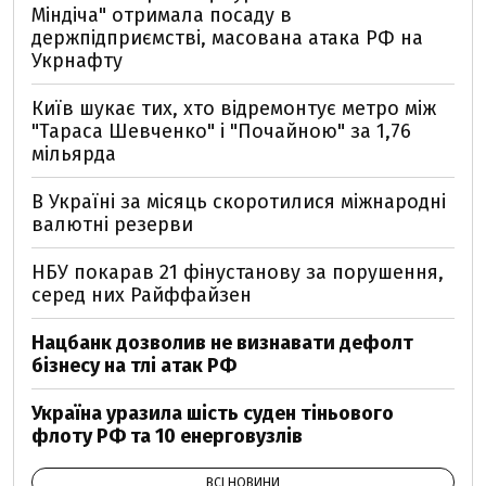
Міндіча" отримала посаду в
держпідприємстві, масована атака РФ на
Укрнафту
Київ шукає тих, хто відремонтує метро між
"Тараса Шевченко" і "Почайною" за 1,76
мільярда
В Україні за місяць скоротилися міжнародні
валютні резерви
НБУ покарав 21 фінустанову за порушення,
серед них Райффайзен
Нацбанк дозволив не визнавати дефолт
бізнесу на тлі атак РФ
Україна уразила шість суден тіньового
флоту РФ та 10 енерговузлів
ВСІ НОВИНИ