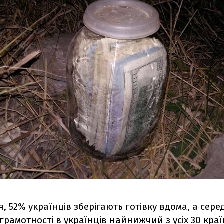
, 52% українців зберігають готівку вдома, а сере
грамотності в українців найнижчий з усіх 30 краї