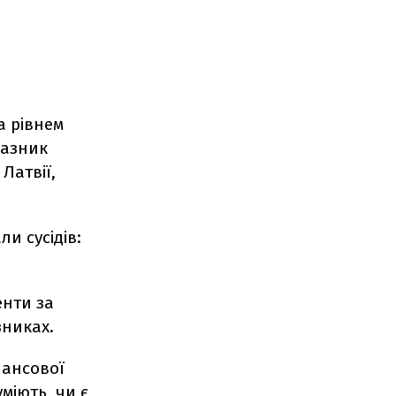
а рівнем
казник
Латвії,
и сусідів:
енти за
зниках.
нансової
міють, чи є