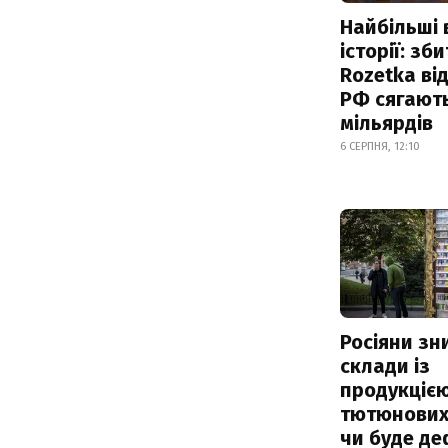
Найбільші 
історії: зб
Rozetka від
РФ сягают
мільярдів
6 СЕРПНЯ, 12:10
Росіяни з
склади із
продукцією
тютюнових 
чи буде де