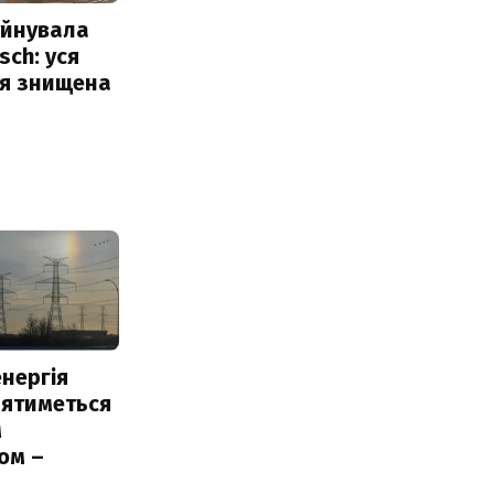
уйнувала
sch: уся
ія знищена
нергія
лятиметься
м
ом –
ь