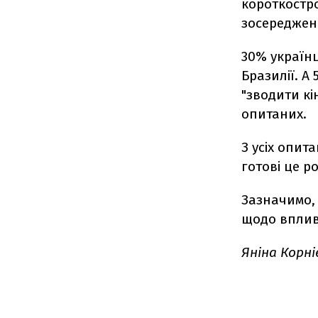
короткостро
зосереджен
30% україн
Бразилії. А
"зводити кі
опитаних.
З усіх опит
готові це р
Зазначимо,
щодо вплив
Яніна Корні