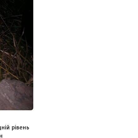
дній рівень
н