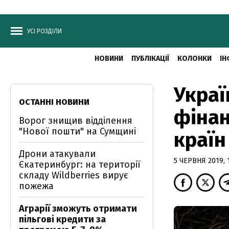
УСІ РОЗДІЛИ
НОВИНИ
ПУБЛІКАЦІЇ
КОЛОНКИ
ІН
Украї
ОСТАННІ НОВИНИ
фінан
Ворог знищив відділення
"Нової пошти" на Сумщині
країн
Дрони атакували
5 ЧЕРВНЯ 2019, 
Єкатеринбург: на території
складу Wildberries вирує
пожежа
Аграрії зможуть отримати
пільгові кредити за