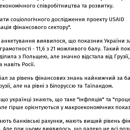
 економічного співробітництва та розвитку.
тати соціологічного дослідження проекту USAID
ція фінансового сектору".
і анкетування виявилося, що показник України з
грамотності - 11,6 з 21 можливого балу. Такий по
ділила з Польщею, але значно відстала від Грузії, 
 навіть Росії.
ал за рівень фінансових знань найнижчий за бал
узії, але на рівні з Білоруссю та Таїландом.
що українці знають, що таке "інфляція" та "проц
але гірше орієнтуються у макроекономічних пока
ають банківські рахунки, мають вищий рівень фі
. Але при цьому виявилось, що далеко не всі розу