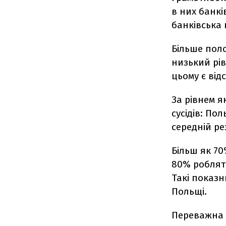
в них банкі
банківська 
Більше пол
низький рі
цьому є від
За рівнем я
сусідів: По
середній ре
Більш як 7
80% роблять
Такі показн
Польщі.
Переважна б