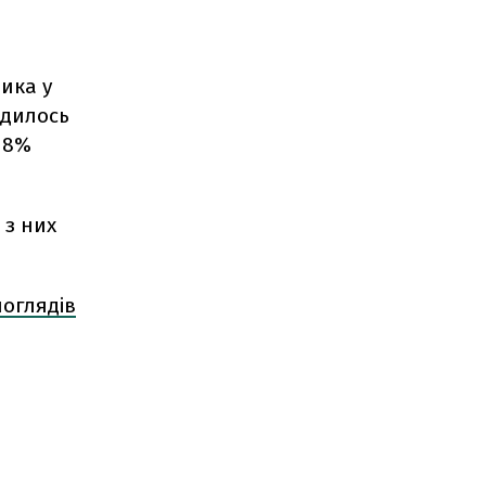
е
ика у
одилось
 18%
 з них
поглядів