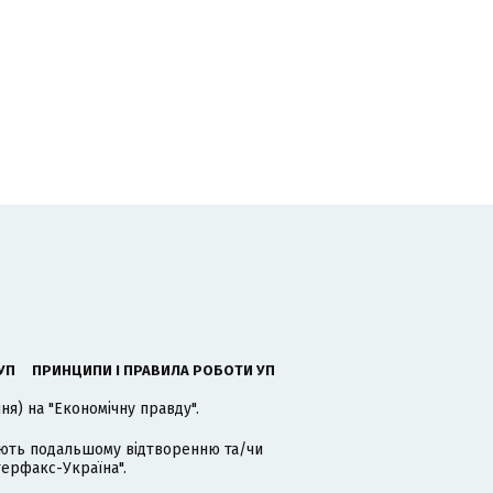
УП
ПРИНЦИПИ І ПРАВИЛА РОБОТИ УП
я) на "Економічну правду".
гають подальшому відтворенню та/чи
терфакс-Україна".