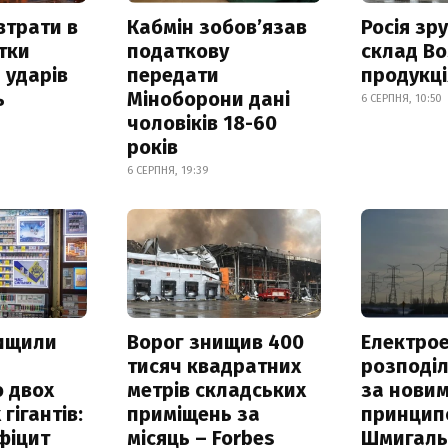
втрати в
Кабмін зобовʼязав
Росія зр
итки
податкову
склад Bo
 ударів
передати
продукц
ь
Міноборони дані
6 СЕРПНЯ, 10:50
чоловіків 18-60
років
6 СЕРПНЯ, 19:39
нищили
Ворог знищив 400
Електрое
тисяч квадратних
розподі
 двох
метрів складських
за нови
гігантів:
приміщень за
принцип
фіцит
місяць – Forbes
Шмигал