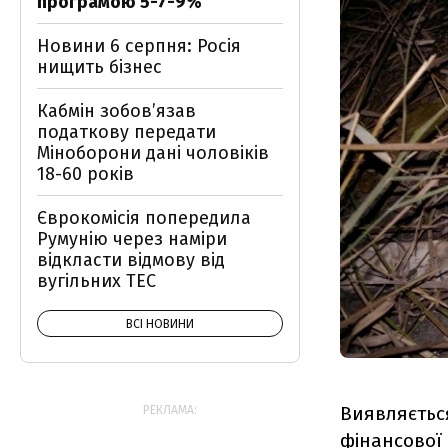
програмою 5-7-9%
Новини 6 серпня: Росія
нищить бізнес
Кабмін зобовʼязав
податкову передати
Міноборони дані чоловіків
18-60 років
Єврокомісія попередила
Румунію через наміри
відкласти відмову від
вугільних ТЕС
ВСІ НОВИНИ
Виявляється
РЕКЛАМА:
фінансової 