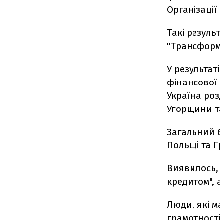
Організації
Такі резуль
"Трансформа
У результат
фінансової 
Україна роз
Угорщини та
Загальний б
Польщі та Гр
Виявилось, 
кредитом", 
Люди, які м
грамотності