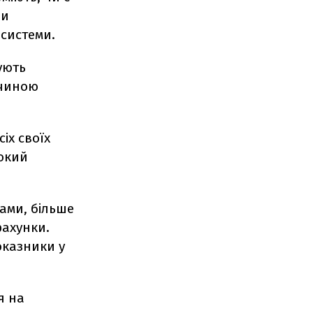
чи
 системи.
ують
ичиною
іх своїх
сокий
ами, більше
рахунки.
показники у
я на