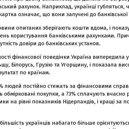
вський рахунок. Наприклад, українці губляться, 
картка означає, що вони залучені до банківської
овини опитаних зберігають кошти вдома, і показ
вень користування банківськими рахунками. Пр
сутність довіри до банківських установ.
кості фінансової поведінки Україна випередила ус
льщу, Білорусь, Грузію та Угорщину, і показала ви
зультат по країнам.
0% людей постійно стежать за фінансовими справ
 обмірковані покупки, а 73% сплачують вчасно 
ики на рівні показників Нідерландів, і кращі за 
ільшість українців набагато більше орієнтуютьс