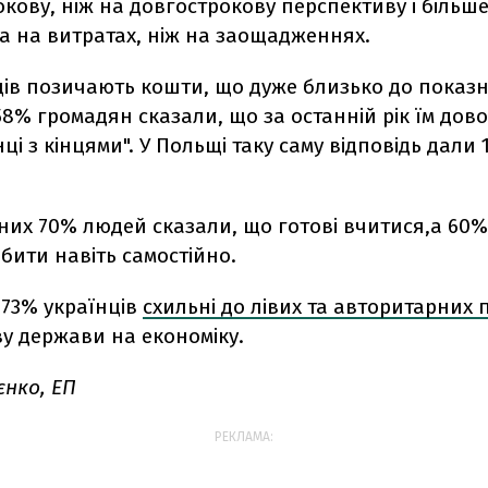
кову, ніж на довгострокову перспективу і більш
а на витратах, ніж на заощадженнях.
ців позичають кошти, що дуже близько до показн
 58% громадян сказали, що за останній рік їм дов
нці з кінцями". У Польщі таку саму відповідь дали
аних 70% людей сказали, що готові вчитися,а 60%
обити навіть самостійно.
 73% українців
схильні до лівих та авторитарних 
у держави на економіку.
єнко, ЕП
РЕКЛАМА: