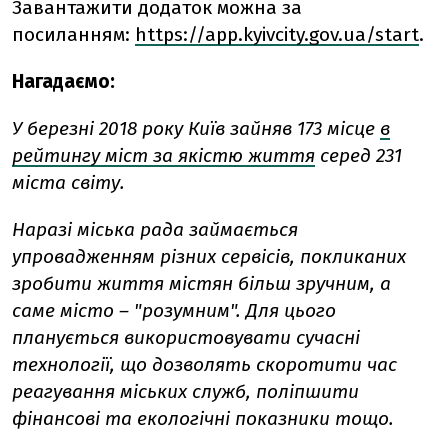
Завантажити додаток можна за
посиланням:
https://app.kyivcity.gov.ua/start
.
Нагадаємо:
У березні 2018 року Київ зайняв 173 місце
в
рейтингу міст за якістю життя
серед 231
міста світу.
Наразі міська рада займається
упровадженням різних сервісів, покликаних
зробити життя містян більш зручним, а
саме місто – "розумним". Для цього
планується використовувати сучасні
технології, що дозволять скоротити час
реагування міських служб, поліпшити
фінансові та екологічні показники тощо.