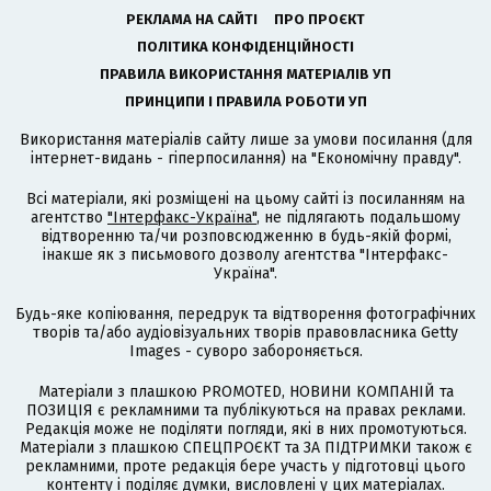
РЕКЛАМА НА САЙТІ
ПРО ПРОЄКТ
ПОЛІТИКА КОНФІДЕНЦІЙНОСТІ
ПРАВИЛА ВИКОРИСТАННЯ МАТЕРІАЛІВ УП
ПРИНЦИПИ І ПРАВИЛА РОБОТИ УП
Використання матеріалів сайту лише за умови посилання (для
інтернет-видань - гіперпосилання) на "Економічну правду".
Всі матеріали, які розміщені на цьому сайті із посиланням на
агентство
"Інтерфакс-Україна"
, не підлягають подальшому
відтворенню та/чи розповсюдженню в будь-якій формі,
інакше як з письмового дозволу агентства "Інтерфакс-
Україна".
Будь-яке копіювання, передрук та відтворення фотографічних
творів та/або аудіовізуальних творів правовласника Getty
Images - суворо забороняється.
Матеріали з плашкою PROMOTED, НОВИНИ КОМПАНІЙ та
ПОЗИЦІЯ є рекламними та публікуються на правах реклами.
Редакція може не поділяти погляди, які в них промотуються.
Матеріали з плашкою СПЕЦПРОЄКТ та ЗА ПІДТРИМКИ також є
рекламними, проте редакція бере участь у підготовці цього
контенту і поділяє думки, висловлені у цих матеріалах.