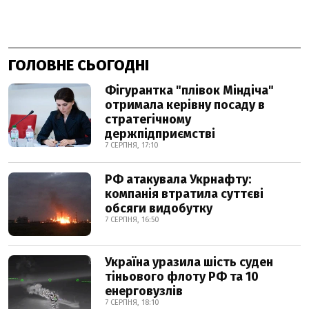
ГОЛОВНЕ СЬОГОДНІ
Фігурантка "плівок Міндіча"
отримала керівну посаду в
стратегічному
держпідприємстві
7 СЕРПНЯ, 17:10
РФ атакувала Укрнафту:
компанія втратила суттєві
обсяги видобутку
7 СЕРПНЯ, 16:50
Україна уразила шість суден
тіньового флоту РФ та 10
енерговузлів
7 СЕРПНЯ, 18:10