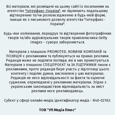
Всі матеріали, які розміщені на цьому сайті із посиланням на
агентство
"Інтерфакс-Україна"
, не підлягають подальшому
відтворенню та/чи розповсюдженню в будь-якій формі,
інакше як з письмового дозволу агентства "Інтерфакс-
Україна".
Будь-яке копіювання, передрук та відтворення фотографічних
творів та/або аудіовізуальних творів правовласника Getty
Images - суворо забороняється.
Матеріали з плашкою PROMOTED, НОВИНИ КОМПАНІЙ та
ПОЗИЦІЯ є рекламними та публікуються на правах реклами.
Редакція може не поділяти погляди, які в них промотуються.
Матеріали з плашкою СПЕЦПРОЄКТ та ЗА ПІДТРИМКИ також є
рекламними, проте редакція бере участь у підготовці цього
контенту і поділяє думки, висловлені у цих матеріалах.
Редакція не несе відповідальності за факти та оціночні
судження, оприлюднені у рекламних матеріалах. Згідно з
українським законодавством відповідальність за зміст
реклами несе рекламодавець.
Cубєкт у сфері онлайн-медіа; ідентифікатор медіа - R40-02163.
ТОВ "УП Медіа Плюс"