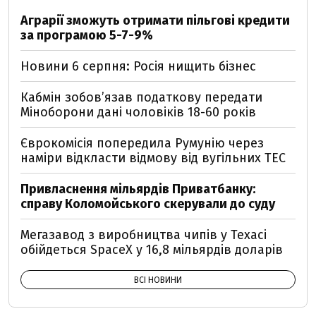
Аграрії зможуть отримати пільгові кредити
за програмою 5-7-9%
Новини 6 серпня: Росія нищить бізнес
Кабмін зобовʼязав податкову передати
Міноборони дані чоловіків 18-60 років
Єврокомісія попередила Румунію через
наміри відкласти відмову від вугільних ТЕС
Привласнення мільярдів Приватбанку:
справу Коломойського скерували до суду
Мегазавод з виробництва чипів у Техасі
обійдеться SpaceX у 16,8 мільярдів доларів
ВСІ НОВИНИ