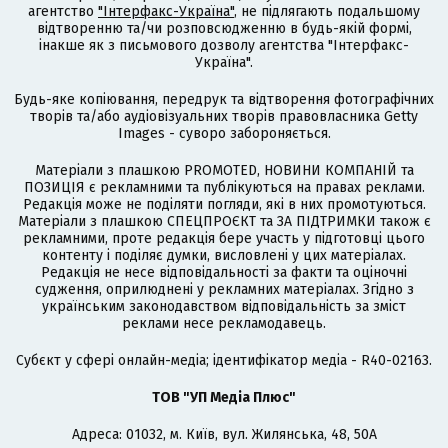
агентство
"Інтерфакс-Україна"
, не підлягають подальшому
відтворенню та/чи розповсюдженню в будь-якій формі,
інакше як з письмового дозволу агентства "Інтерфакс-
Україна".
Будь-яке копіювання, передрук та відтворення фотографічних
творів та/або аудіовізуальних творів правовласника Getty
Images - суворо забороняється.
Матеріали з плашкою PROMOTED, НОВИНИ КОМПАНІЙ та
ПОЗИЦІЯ є рекламними та публікуються на правах реклами.
Редакція може не поділяти погляди, які в них промотуються.
Матеріали з плашкою СПЕЦПРОЄКТ та ЗА ПІДТРИМКИ також є
рекламними, проте редакція бере участь у підготовці цього
контенту і поділяє думки, висловлені у цих матеріалах.
Редакція не несе відповідальності за факти та оціночні
судження, оприлюднені у рекламних матеріалах. Згідно з
українським законодавством відповідальність за зміст
реклами несе рекламодавець.
Cубєкт у сфері онлайн-медіа; ідентифікатор медіа - R40-02163.
ТОВ "УП Медіа Плюс"
Адреса: 01032, м. Київ, вул. Жилянська, 48, 50А