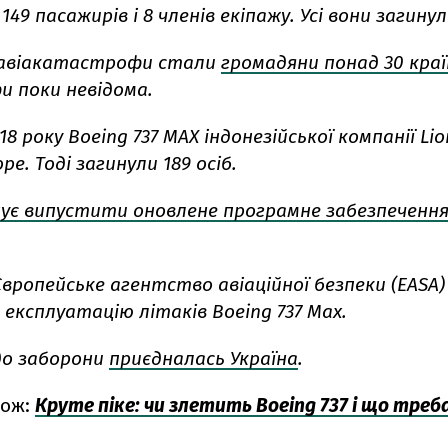
149 пасажирів і 8 членів екіпажу. Усі вони загинул
авіакатастрофи стали
громадяни понад 30 краї
 поки невідома.
8 року Boeing 737 MAX індонезійської компанії Lion
ре. Тоді загинули 189 осіб.
ує випустити оновлене програмне забезпеченн
Європейське агентство авіаційної безпеки (EASA
експлуатацію літаків Boeing 737 Max.
 до заборони
приєдналась Україна
.
кож:
Круте піке: чи злетить Boeing 737 і що треб