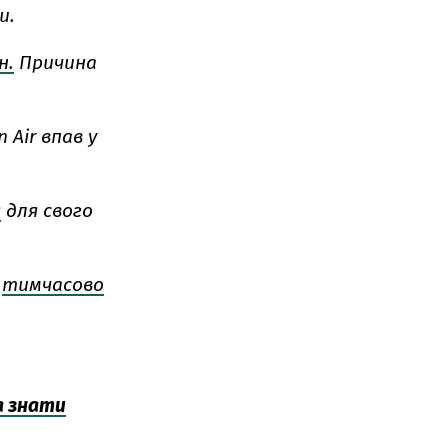
и.
н.
Причина
 Air впав у
я
для свого
)
тимчасово
а знати