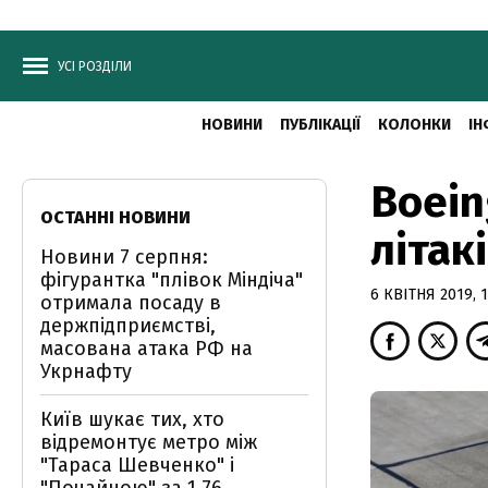
УСІ РОЗДІЛИ
НОВИНИ
ПУБЛІКАЦІЇ
КОЛОНКИ
ІН
Boein
ОСТАННІ НОВИНИ
літак
Новини 7 серпня:
фігурантка "плівок Міндіча"
6 КВІТНЯ 2019, 1
отримала посаду в
держпідприємстві,
масована атака РФ на
Укрнафту
Київ шукає тих, хто
відремонтує метро між
"Тараса Шевченко" і