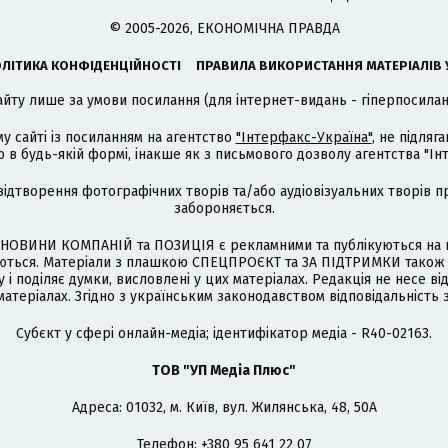
© 2005-2026, ЕКОНОМІЧНА ПРАВДА
ЛІТИКА КОНФІДЕНЦІЙНОСТІ
ПРАВИЛА ВИКОРИСТАННЯ МАТЕРІАЛІВ 
айту лише за умови посилання (для інтернет-видань - гіперпосиланн
му сайті із посиланням на агентство
"Інтерфакс-Україна"
, не підля
 будь-якій формі, інакше як з письмового дозволу агентства "Ін
відтворення фотографічних творів та/або аудіовізуальних творів п
забороняється.
НОВИНИ КОМПАНІЙ та ПОЗИЦІЯ є рекламними та публікуються на п
туються. Матеріали з плашкою СПЕЦПРОЄКТ та ЗА ПІДТРИМКИ також
 і поділяє думки, висловлені у цих матеріалах. Редакція не несе ві
атеріалах. Згідно з українським законодавством відповідальність 
Cубєкт у сфері онлайн-медіа; ідентифікатор медіа - R40-02163.
ТОВ "УП Медіа Плюс"
Адреса: 01032, м. Київ, вул. Жилянська, 48, 50А
Телефон: +380 95 641 22 07