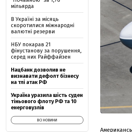
"Почайною" за 1,76
мільярда
В Україні за місяць
скоротилися міжнародні
валютні резерви
НБУ покарав 21
фінустанову за порушення,
серед них Райффайзен
Нацбанк дозволив не
визнавати дефолт бізнесу
на тлі атак РФ
Україна уразила шість суден
тіньового флоту РФ та 10
енерговузлів
ВСІ НОВИНИ
Американськ