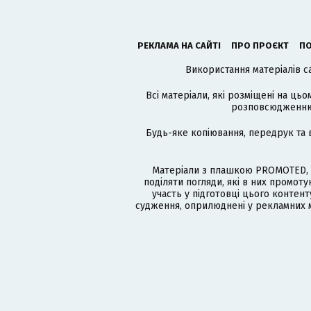
РЕКЛАМА НА САЙТІ
ПРО ПРОЄКТ
ПО
Використання матеріалів с
Всі матеріали, які розміщені на цьо
розповсюдженню в
Будь-яке копіювання, передрук та 
Матеріали з плашкою PROMOTED, 
поділяти погляди, які в них промо
участь у підготовці цього контенту
судження, оприлюднені у рекламних м