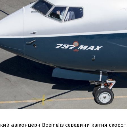
ий авіконцерн Boeing із середини квітня скорот