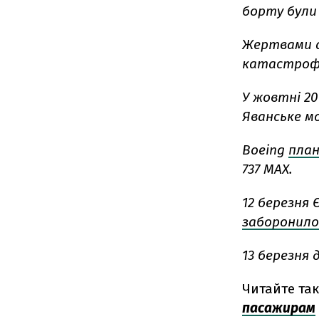
борту були 
Жертвами 
катастрофи
У жовтні 201
Яванське мо
Boeing
план
737 MAX.
12 березня 
заборонило
13 березня
Читайте та
пасажирам