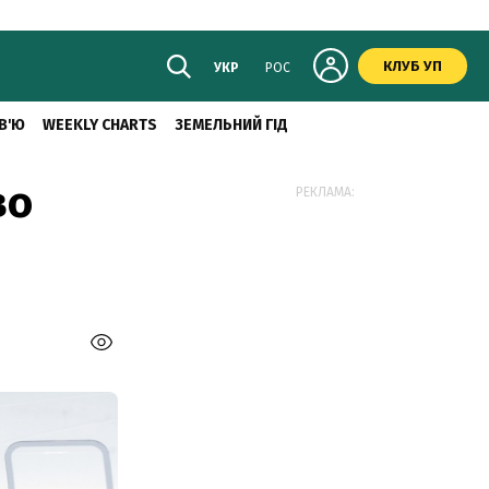
КЛУБ УП
УКР
РОС
В'Ю
WEEKLY CHARTS
ЗЕМЕЛЬНИЙ ГІД
во
РЕКЛАМА: