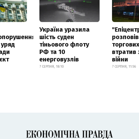
а
Україна уразила
"Епіцент
опорушення
шість суден
розповів
 уряд
тіньового флоту
торгових
ади
РФ та 10
втратив 
єкт
енерговузлів
війни
7 СЕРПНЯ, 18:10
7 СЕРПНЯ, 11:56