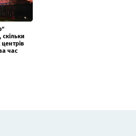
р"
, скільки
 центрів
за час