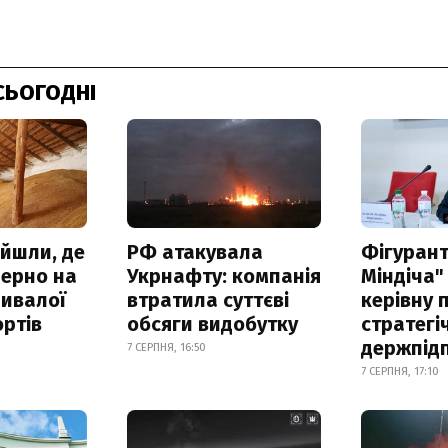
СЬОГОДНІ
айшли, де
РФ атакувала
Фігурант
зерно на
Укрнафту: компанія
Міндіча"
ривалої
втратила суттєві
керівну 
ртів
обсяги видобутку
стратегі
держпід
7 СЕРПНЯ, 16:50
7 СЕРПНЯ, 17:10