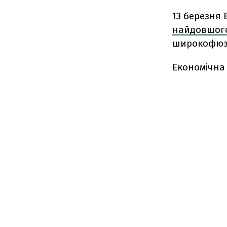
13 березня 
найдовшого 
широкофюзе
Економічна