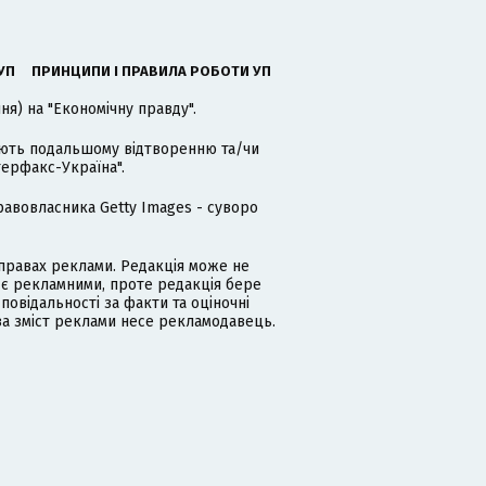
УП
ПРИНЦИПИ І ПРАВИЛА РОБОТИ УП
я) на "Економічну правду".
гають подальшому відтворенню та/чи
терфакс-Україна".
равовласника Getty Images - суворо
равах реклами. Редакція може не
 є рекламними, проте редакція бере
дповідальності за факти та оціночні
за зміст реклами несе рекламодавець.