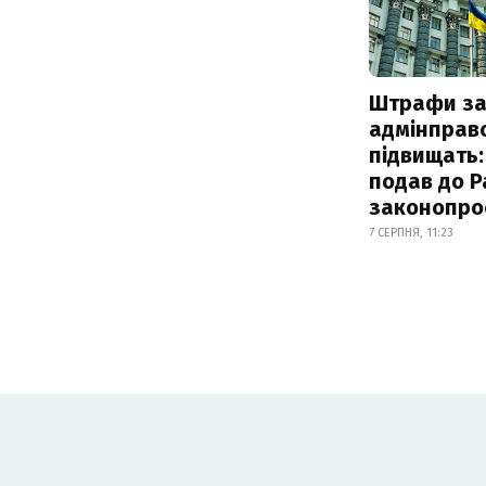
Штрафи з
адмінправ
підвищать:
подав до Р
законопро
7 СЕРПНЯ, 11:23