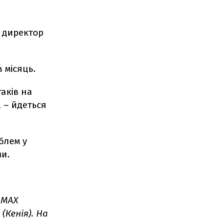
й директор
 місяць.
аків на
, – йдеться
блем у
ми.
MAX
 (Кенія).
На