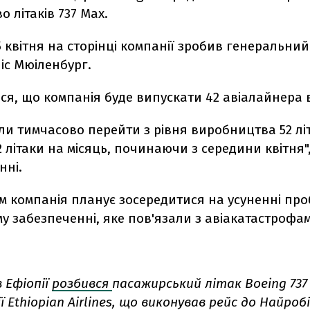
 літаків 737 Max.
 квітня на сторінці компанії зробив генеральни
іс Мюіленбург.
ся, що компанія буде випускати 42 авіалайнера в
и тимчасово перейти з рівня виробництва 52 літ
2 літаки на місяць, починаючи з середини квітня"
нні.
м компанія планує зосередитися на усуненні про
 забезпеченні, яке пов'язали з авіакатастрофа
 Ефіопії
розбився
пасажирський літак
Boeing
737
ії
Ethiopian
Airlines
, що виконував рейс до Найробі