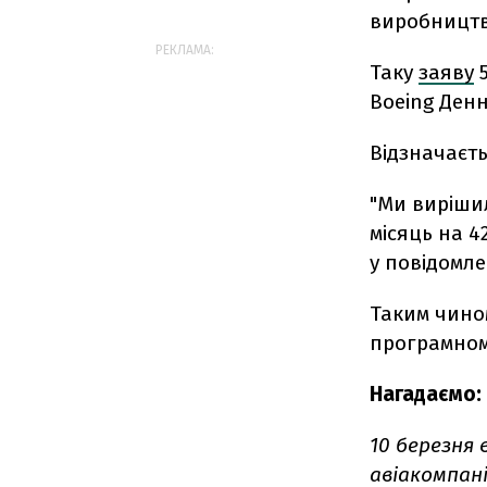
виробництво
РЕКЛАМА:
Таку
заяву
5
Boeing Денн
Відзначаєть
"Ми вирішил
місяць на 4
у повідомле
Таким чино
програмному
Нагадаємо:
10 березня в
авіакомпан