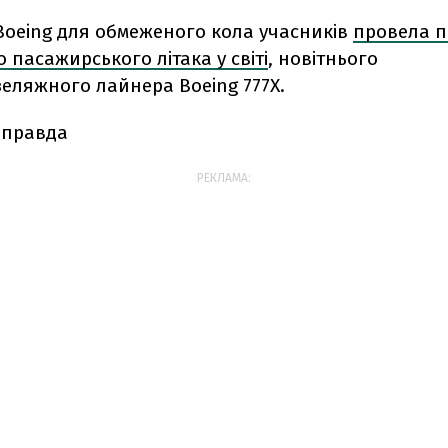
Boeing для обмеженого кола учасників
провела п
пасажирського літака у світі
, новітнього
ляжного лайнера Boeing 777X.
 правда
РЕКЛАМА: