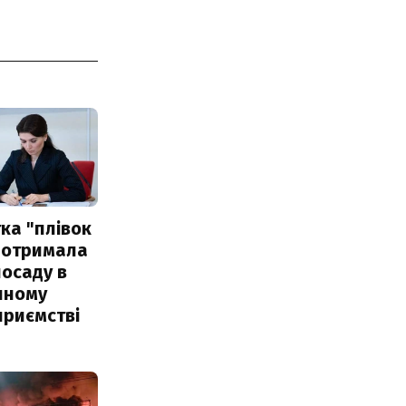
ка "плівок
 отримала
посаду в
чному
приємстві