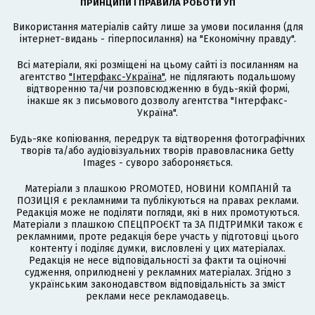
ПРИНЦИПИ І ПРАВИЛА РОБОТИ УП
Використання матеріалів сайту лише за умови посилання (для
інтернет-видань - гіперпосилання) на "Економічну правду".
Всі матеріали, які розміщені на цьому сайті із посиланням на
агентство
"Інтерфакс-Україна"
, не підлягають подальшому
відтворенню та/чи розповсюдженню в будь-якій формі,
інакше як з письмового дозволу агентства "Інтерфакс-
Україна".
Будь-яке копіювання, передрук та відтворення фотографічних
творів та/або аудіовізуальних творів правовласника Getty
Images - суворо забороняється.
Матеріали з плашкою PROMOTED, НОВИНИ КОМПАНІЙ та
ПОЗИЦІЯ є рекламними та публікуються на правах реклами.
Редакція може не поділяти погляди, які в них промотуються.
Матеріали з плашкою СПЕЦПРОЄКТ та ЗА ПІДТРИМКИ також є
рекламними, проте редакція бере участь у підготовці цього
контенту і поділяє думки, висловлені у цих матеріалах.
Редакція не несе відповідальності за факти та оціночні
судження, оприлюднені у рекламних матеріалах. Згідно з
українським законодавством відповідальність за зміст
реклами несе рекламодавець.