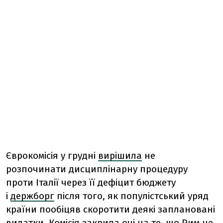
Єврокомісія у грудні
вирішила
не
розпочинати дисциплінарну процедуру
проти Італії через її дефіцит бюджету
і
держборг
після того, як популістський уряд
країни пообіцяв скоротити деякі заплановані
видатки. Комісія закрила очі на те, що Рим не