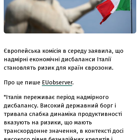
Європейська комісія в середу заявила, що
надмірні економічні дисбаланси Італії
становлять ризик для країн єврозони.
Про це пише
EUobserver
.
"Італія переживає період надмірного
дисбалансу. Високий державний борг і
тривала слабка динаміка продуктивності
вказують на ризики, що мають
транскордонне значення, в контексті досі
високого рівня безнадійних кредитів і