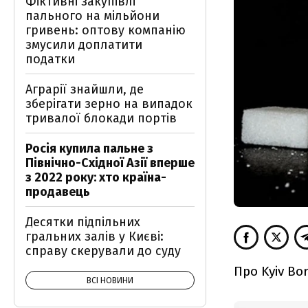
Фіктивні закупівлі
пального на мільйони
гривень: оптову компанію
змусили доплатити
податки
Аграрії знайшли, де
зберігати зерно на випадок
тривалої блокади портів
Росія купила пальне з
Північно-Східної Азії вперше
з 2022 року: хто країна-
продавець
Десятки підпільних
гральних залів у Києві:
справу скерували до суду
Про Kyiv Bor
ВСІ НОВИНИ