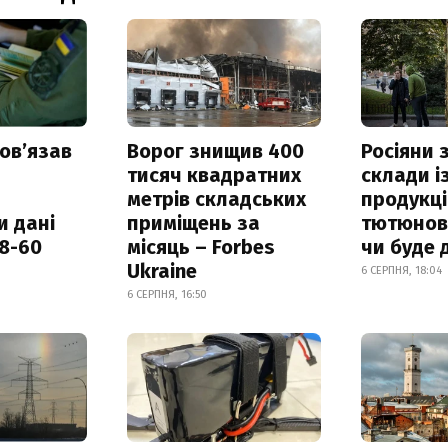
овʼязав
Ворог знищив 400
Росіяни
тисяч квадратних
склади і
метрів складських
продукці
и дані
приміщень за
тютюнови
18-60
місяць – Forbes
чи буде 
Ukraine
6 СЕРПНЯ, 18:04
6 СЕРПНЯ, 16:50