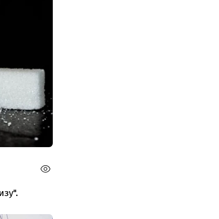
изу".