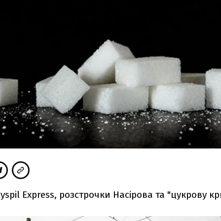
yspil Express, розстрочки Насірова та "цукрову кр