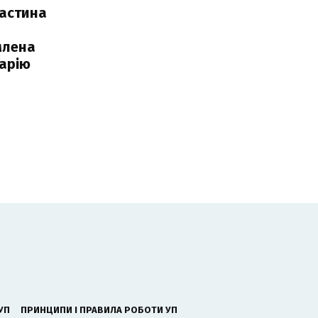
частина
млена
арію
УП
ПРИНЦИПИ І ПРАВИЛА РОБОТИ УП