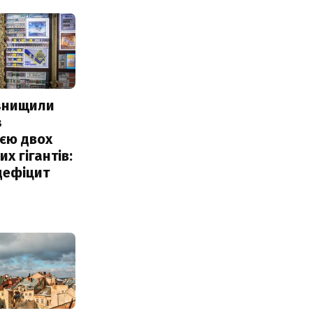
 знищили
з
єю двох
х гігантів:
дефіцит