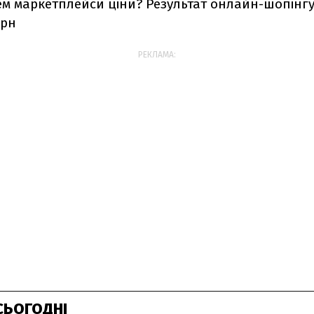
м маркетплейси ціни? Результат онлайн-шопінгу
грн
РЕКЛАМА:
СЬОГОДНІ