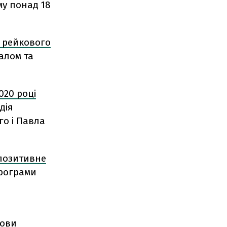
му понад 18
к рейкового
алом та
020 році
дія
о і Павла
позитивне
програми
лови