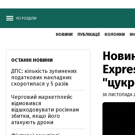
УСІ РОЗДІЛИ
НОВИНИ
ПУБЛІКАЦІЇ
КОЛОНКИ
ІН
Новин
ОСТАННІ НОВИНИ
Expre
ДПС: кількість зупинених
податкових накладних
"цукр
скоротилася у 5 разів
30 ЛИСТОПАДА 2
Черговий маркетплейс
відмовився
відшкодовувати росіянам
збитки, якщо його
атакують дрони