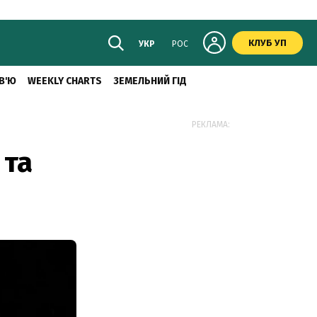
КЛУБ УП
УКР
РОС
В'Ю
WEEKLY CHARTS
ЗЕМЕЛЬНИЙ ГІД
РЕКЛАМА:
 та