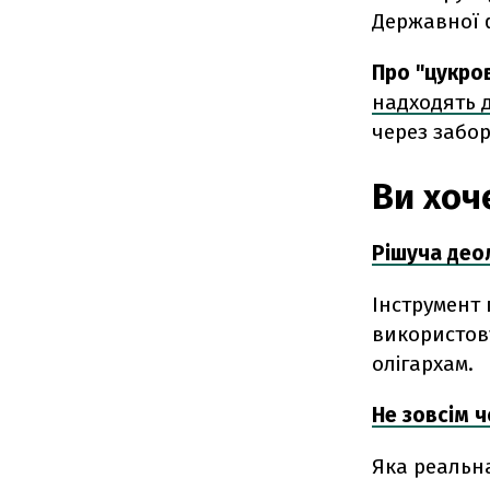
Державної 
Про "цукро
надходять 
через забор
Ви хоч
Рішуча деол
Інструмент
використов
олігархам.
Не зовсім ч
Яка реальн