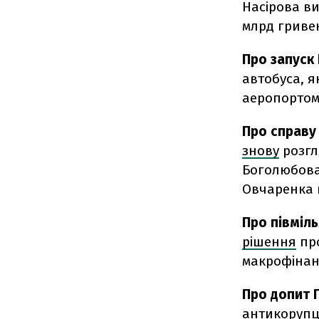
Насірова ви
млрд гриве
Про запуск 
автобуса, я
аеропортом 
Про справу
знову
розгл
Боголюбова
Овчаренка 
Про півміль
рішення
про
макрофінан
Про допит 
антикорупц