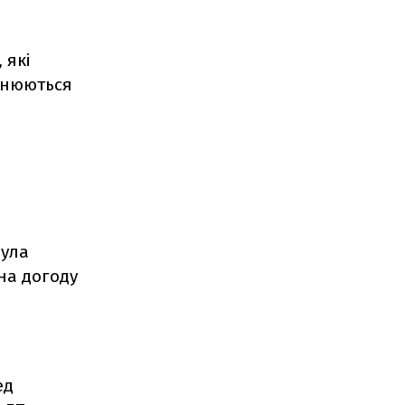
 які
итнюються
була
на догоду
ед