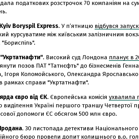
дала податкових розстрочок 70 компаніям на су
нь.
Kyiv Boryspil Express
. У п’ятницю
відбувся запус
кий курсуватиме між київським залізничним вокз
"Бориспіль".
 "Укртатнафти"
. Високий суд Лондона
планує в 2
янути позов ПАТ "Татнєфть" до бізнесменів Генна
, Ігоря Коломойського, Олександра Ярославськог
в рамках справи "Укртатнафти".
ярда євро від ЄК
. Європейська комісія
ухвалила 
 виділення Україні першого траншу Четвертої 
сової допомоги ЄС обсягом 500 млн євро.
Продана
. 30 листопада детективи Національного
ійного бюро провели допит колишнього в.о. го