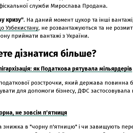
фіскальної служби Мирослава Продана.
ву кризу"
. На даний момент цукор та інші вантажі,
до Узбекистану
, не розвантажуються та не розм
ону приймати вантажі з України.
ете дізнатися більше?
ігархізація: як Податкова рятувала мільярдерів
 податкової розстрочки, який держава повинна 
увати для допомоги бізнесу, ДФС застосовувала 
орна, не зовсім п'ятниця
а знижка в "чорну п'ятницю" і чи завищують пер