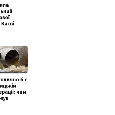
ила
льний
ової
 Києві
тодично б’є
ицькій
ерації: чим
жує