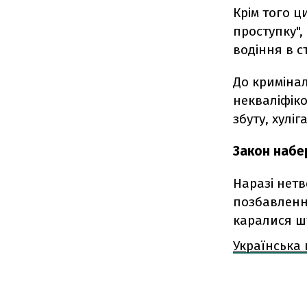
Крім того 
проступку",
водіння в с
До кримінал
некваліфіко
збуту, хулі
Закон набер
Наразі нет
позбавленн
каралися 
Українська