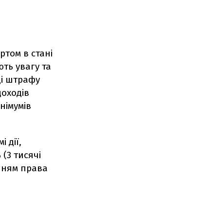
ртом в стані
ть увагу та
ді штрафу
доходів
німумів
 дії,
ь
(3 тисячі
нням права