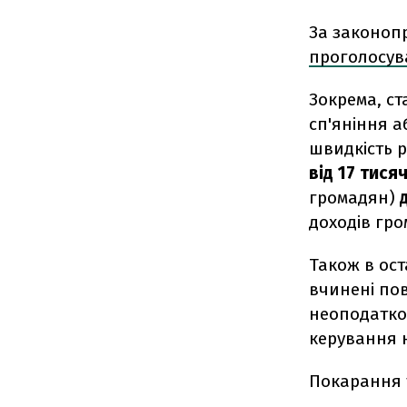
За законоп
проголосу
Зокрема, ст
сп'яніння а
швидкість р
від 17 тися
громадян)
д
доходів гр
Також в ост
вчинені по
неоподатко
керування 
Покарання 