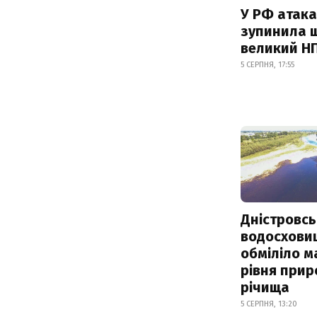
У РФ атака
зупинила 
великий Н
5 СЕРПНЯ, 17:55
Дністровсь
водосхови
обміліло м
рівня при
річища
5 СЕРПНЯ, 13:20