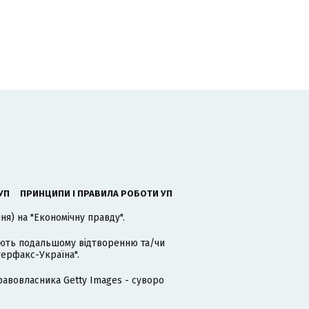
УП
ПРИНЦИПИ І ПРАВИЛА РОБОТИ УП
я) на "Економічну правду".
гають подальшому відтворенню та/чи
терфакс-Україна".
равовласника Getty Images - суворо