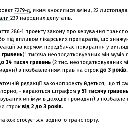
роект
7279-д
, яким вносилися зміни, 22 листопада
вали
239 народних депутатів.
аття 286-1 проекту закону про керування транспо
бо під впливом лікарських препаратів, що знижую
еакції за кермом передбачає покарання у вигля
ч гривень
(1 тисяча неоподатковуваних мінімумів 
о 34 тисяч гривень
(2 тис. неоподатковуваних мі
омадян) з позбавленням прав на строк
до 3 років.
аточній редакції законопроекту йдеться, що ті самі
вторно, - караються штрафом
у 51 тисячу гривен
вуваних мінімумів доходів громадян) з позбавле
на строк
від 2 до 3 років.
також стосується водного транспорту.