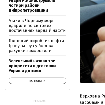
Удари РФ знеструмили
чотири райони
Дніпропетровщини
Атаки в Чорному морі
вдарили по світових
постачаннях зерна й нафти
Головний виробник нафти
Ірану загруз у боргах:
рахунки заморозили
Зеленський назвав три
пріоритети підготовки
України до зими
ВСІ НОВИНИ
Верховна Р
РЕКЛАМА:
засобами в 