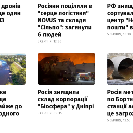
 дронів
Росіяни поцілили в
РФ знищ
ще один
"серце логістики"
сортува
ПЗ
NOVUS та склади
центр "Н
"Сільпо": загинули
пошти" в
6 людей
5 СЕРПНЯ, 10:10
5 СЕРПНЯ, 12:30
ке
Росія знищила
Росія ме
ще
склад корпорації
по Бортн
айже до
"Біосфера" у Дніпрі
станції а
родного
це загро
5 СЕРПНЯ, 09:15
5 СЕРПНЯ, 13:50