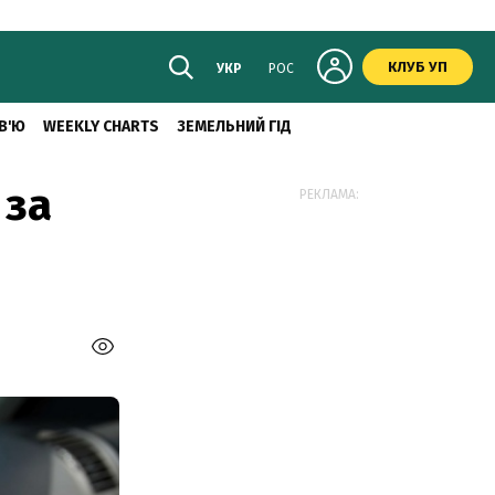
КЛУБ УП
УКР
РОС
В'Ю
WEEKLY CHARTS
ЗЕМЕЛЬНИЙ ГІД
 за
РЕКЛАМА: