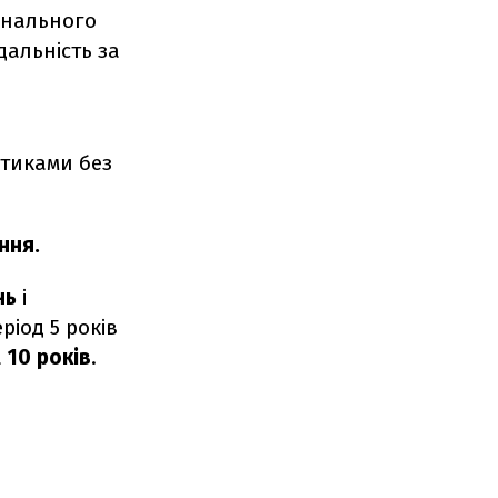
інального
дальність за
отиками без
ння.
нь
і
ріод 5 років
а
10 років
.