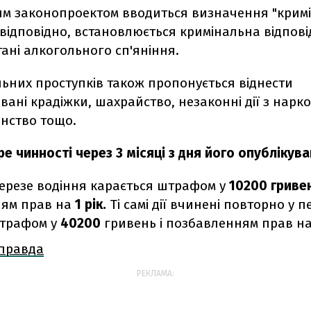
цим законопроектом вводиться визначення "крим
 відповідно, встановлюється кримінальна відпові
тані алкогольного сп'яніння.
ьних проступків також пропонується віднести
вані крадіжки, шахрайство, незаконні дії з нарк
ганство тощо.
е чинності через 3 місяці з дня його опублікува
верезе водіння карається штрафом у
10200 гриве
ям прав на
1 рік.
Ті самі дії вчинені повторно у пе
штрафом у
40200
гривень і позбавленням прав н
 правда
РЕКЛАМА: