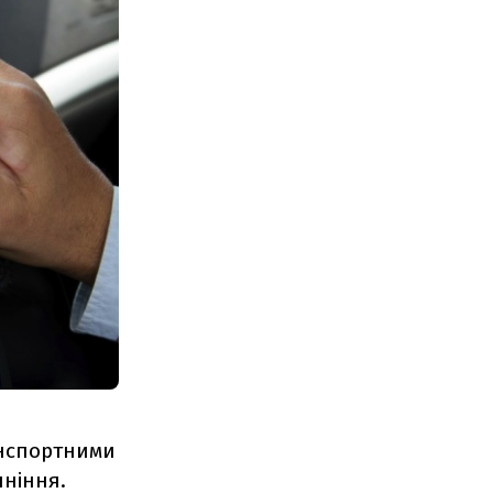
анспортними
яніння.