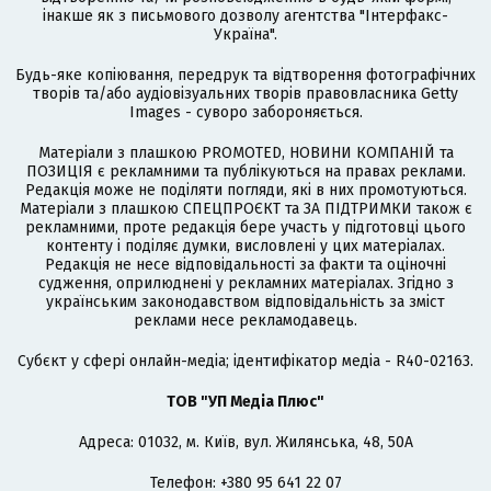
інакше як з письмового дозволу агентства "Інтерфакс-
Україна".
Будь-яке копіювання, передрук та відтворення фотографічних
творів та/або аудіовізуальних творів правовласника Getty
Images - суворо забороняється.
Матеріали з плашкою PROMOTED, НОВИНИ КОМПАНІЙ та
ПОЗИЦІЯ є рекламними та публікуються на правах реклами.
Редакція може не поділяти погляди, які в них промотуються.
Матеріали з плашкою СПЕЦПРОЄКТ та ЗА ПІДТРИМКИ також є
рекламними, проте редакція бере участь у підготовці цього
контенту і поділяє думки, висловлені у цих матеріалах.
Редакція не несе відповідальності за факти та оціночні
судження, оприлюднені у рекламних матеріалах. Згідно з
українським законодавством відповідальність за зміст
реклами несе рекламодавець.
Cубєкт у сфері онлайн-медіа; ідентифікатор медіа - R40-02163.
ТОВ "УП Медіа Плюс"
Адреса: 01032, м. Київ, вул. Жилянська, 48, 50А
Телефон: +380 95 641 22 07