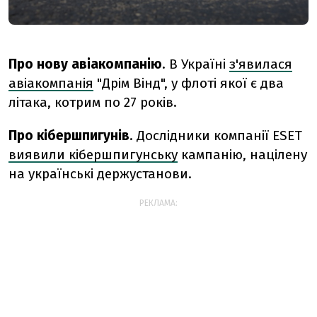
Про нову авіакомпанію
. В Україні
з'явилася
авіакомпанія
"Дрім Вінд", у флоті якої є два
літака, котрим по 27 років.
Про кібершпигунів
. Дослідники компанії ESET
виявили кібершпигунську
кампанію, націлену
на українські держустанови.
РЕКЛАМА: