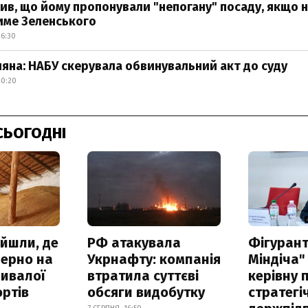
ив, що йому пропонували "непогану" посаду, якщо 
име Зеленського
16:30
яна: НАБУ скерувала обвинувальний акт до суду
10:20
СЬОГОДНІ
айшли, де
РФ атакувала
Фігурант
зерно на
Укрнафту: компанія
Міндіча"
ривалої
втратила суттєві
керівну 
ртів
обсяги видобутку
стратегі