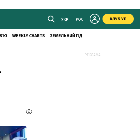
КЛУБ УП
УКР
РОС
В'Ю
WEEKLY CHARTS
ЗЕМЕЛЬНИЙ ГІД
РЕКЛАМА:
–