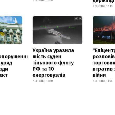
держпід
7 СЕРПНЯ, 16:50
7 СЕРПНЯ, 17:10
а
Україна уразила
"Епіцент
опорушення
шість суден
розповів
 уряд
тіньового флоту
торгових
ади
РФ та 10
втратив 
єкт
енерговузлів
війни
7 СЕРПНЯ, 18:10
7 СЕРПНЯ, 11:56