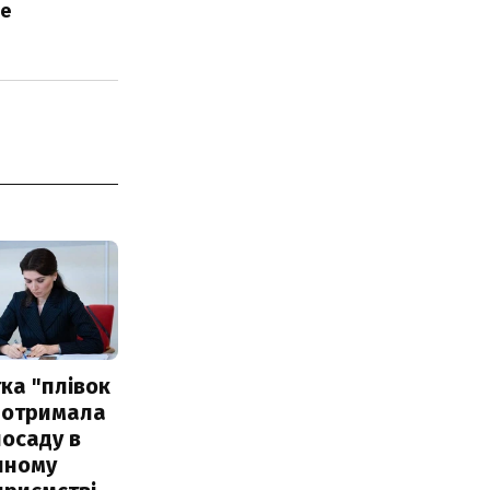
не
ка "плівок
 отримала
посаду в
чному