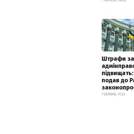
7 СЕРПНЯ, 14:00
Штрафи з
адмінправ
підвищать:
подав до Р
законопро
7 СЕРПНЯ, 11:23