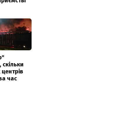
приємстві
р"
, скільки
 центрів
за час