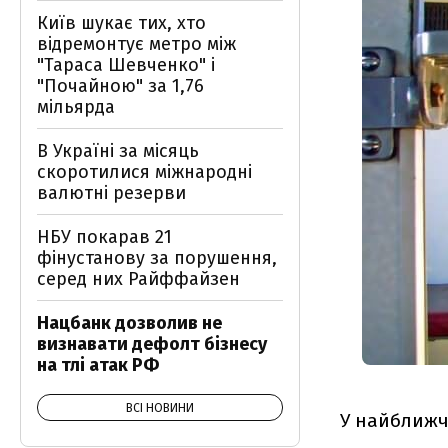
Київ шукає тих, хто
відремонтує метро між
"Тараса Шевченко" і
"Почайною" за 1,76
мільярда
В Україні за місяць
скоротилися міжнародні
валютні резерви
НБУ покарав 21
фінустанову за порушення,
серед них Райффайзен
Нацбанк дозволив не
визнавати дефолт бізнесу
на тлі атак РФ
ВСІ НОВИНИ
У найближчі