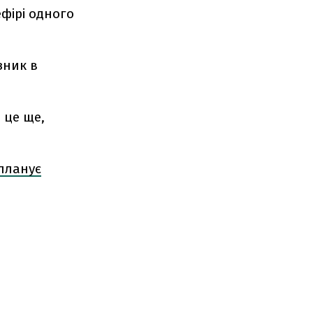
фірі одного
зник в
 це ще,
планує