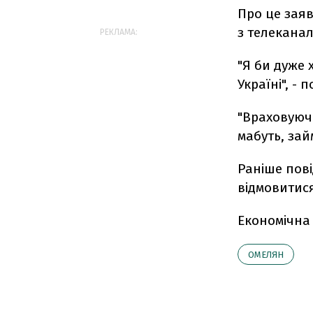
Про це заяв
з телеканал
РЕКЛАМА:
"Я би дуже 
Україні", -
"Враховуюч
мабуть, займ
Раніше пов
відмовитися
Економічна
ОМЕЛЯН