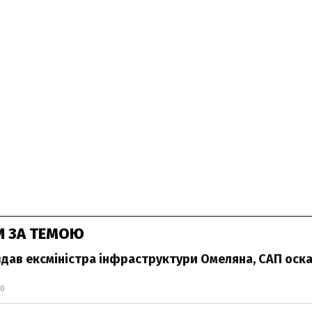
И ЗА ТЕМОЮ
дав ексміністра інфраструктури Омеляна, САП ос
40