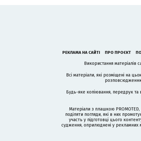
РЕКЛАМА НА САЙТІ
ПРО ПРОЄКТ
ПО
Використання матеріалів с
Всі матеріали, які розміщені на цьо
розповсюдженню в
Будь-яке копіювання, передрук та 
Матеріали з плашкою PROMOTED, 
поділяти погляди, які в них промо
участь у підготовці цього контенту
судження, оприлюднені у рекламних м