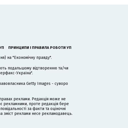
УП
ПРИНЦИПИ І ПРАВИЛА РОБОТИ УП
я) на "Економічну правду".
гають подальшому відтворенню та/чи
терфакс-Україна".
равовласника Getty Images - суворо
равах реклами. Редакція може не
 є рекламними, проте редакція бере
дповідальності за факти та оціночні
за зміст реклами несе рекламодавець.