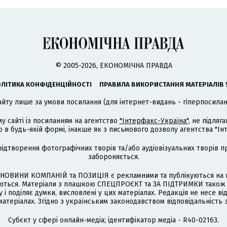
© 2005-2026, ЕКОНОМІЧНА ПРАВДА
ЛІТИКА КОНФІДЕНЦІЙНОСТІ
ПРАВИЛА ВИКОРИСТАННЯ МАТЕРІАЛІВ 
айту лише за умови посилання (для інтернет-видань - гіперпосиланн
му сайті із посиланням на агентство
"Інтерфакс-Україна"
, не підля
 будь-якій формі, інакше як з письмового дозволу агентства "Ін
відтворення фотографічних творів та/або аудіовізуальних творів п
забороняється.
НОВИНИ КОМПАНІЙ та ПОЗИЦІЯ є рекламними та публікуються на п
туються. Матеріали з плашкою СПЕЦПРОЄКТ та ЗА ПІДТРИМКИ також
 і поділяє думки, висловлені у цих матеріалах. Редакція не несе ві
атеріалах. Згідно з українським законодавством відповідальність 
Cубєкт у сфері онлайн-медіа; ідентифікатор медіа - R40-02163.