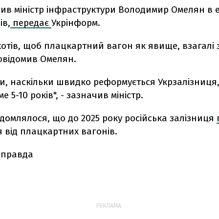
ив міністр інфраструктури Володимир Омелян в е
ів,
передає
Укрінформ.
хотів, щоб плацкартний вагон як явище, взагалі 
 повідомив Омелян.
и, наскільки швидко реформується Укрзалізниця,
е 5-10 років", - зазначив міністр.
ідомлялося, що
до 2025 року російська залізниця
 від плацкартних вагонів.
 правда
РЕКЛАМА: