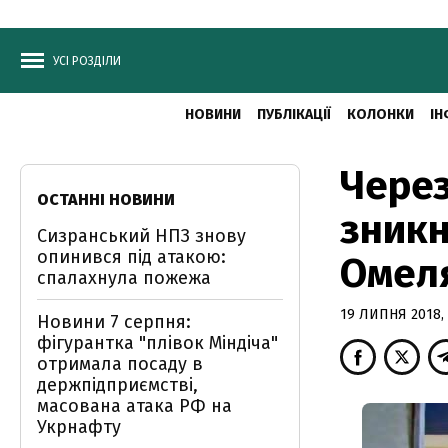
УСІ РОЗДІЛИ
НОВИНИ
ПУБЛІКАЦІЇ
КОЛОНКИ
ІН
Через
ОСТАННІ НОВИНИ
зникн
Сизранський НПЗ знову
опинився під атакою:
Омел
спалахнула пожежа
19 ЛИПНЯ 2018, 
Новини 7 серпня:
фігурантка "плівок Міндіча"
отримала посаду в
держпідприємстві,
масована атака РФ на
Укрнафту