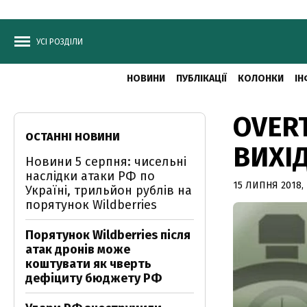
УСІ РОЗДІЛИ
НОВИНИ
ПУБЛІКАЦІЇ
КОЛОНКИ
ІН
OVERT
ОСТАННІ НОВИНИ
ВИХІ
Новини 5 серпня: чисельні
наслідки атаки РФ по
15 ЛИПНЯ 2018, 
Україні, трильйон рублів на
порятунок Wildberries
Порятунок Wildberries після
атак дронів може
коштувати як чверть
дефіциту бюджету РФ