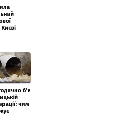
ила
льний
ової
 Києві
тодично б’є
ицькій
ерації: чим
жує