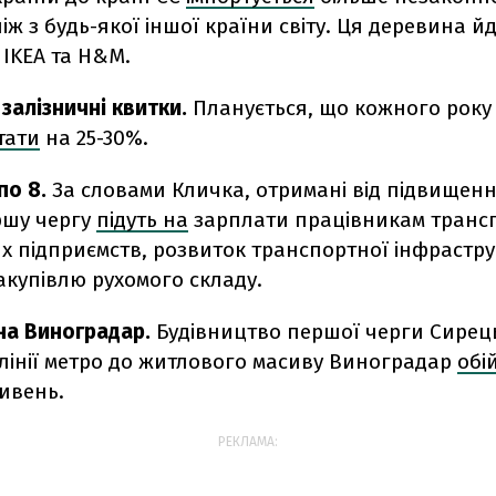
іж з будь-якої іншої країни світу. Ця деревина йд
 IKEA та H&M.
 залізничні квитки.
Планується, що кожного року
тати
на 25-30%.
по 8.
За словами Кличка, отримані від підвищенн
ршу чергу
підуть на
зарплати працівникам транс
х підприємств, розвиток транспортної інфрастру
акупівлю рухомого складу.
на Виноградар.
Будівництво першої черги Сирец
 лінії метро до житлового масиву Виноградар
обі
ивень.
РЕКЛАМА: