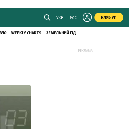
КЛУБ УП
УКР
РОС
В'Ю
WEEKLY CHARTS
ЗЕМЕЛЬНИЙ ГІД
РЕКЛАМА: