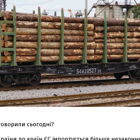
говорили сьогодні?
країни до країн ЄС
імпортується
більше незаконн