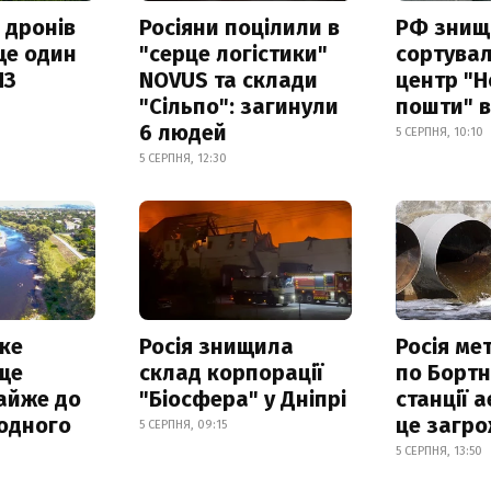
 дронів
Росіяни поцілили в
РФ знищ
ще один
"серце логістики"
сортува
ПЗ
NOVUS та склади
центр "Н
"Сільпо": загинули
пошти" в
6 людей
5 СЕРПНЯ, 10:10
5 СЕРПНЯ, 12:30
ке
Росія знищила
Росія ме
ще
склад корпорації
по Бортн
айже до
"Біосфера" у Дніпрі
станції а
родного
це загро
5 СЕРПНЯ, 09:15
5 СЕРПНЯ, 13:50