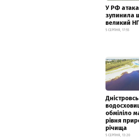
У РФ атака
зупинила 
великий Н
5 СЕРПНЯ, 17:55
Дністровсь
водосхови
обміліло м
рівня при
річища
5 СЕРПНЯ, 13:20