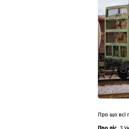
Про що всі 
Про ліс.
З У