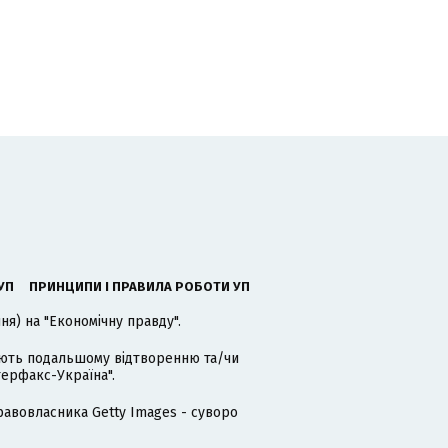
УП
ПРИНЦИПИ І ПРАВИЛА РОБОТИ УП
я) на "Економічну правду".
гають подальшому відтворенню та/чи
терфакс-Україна".
равовласника Getty Images - суворо