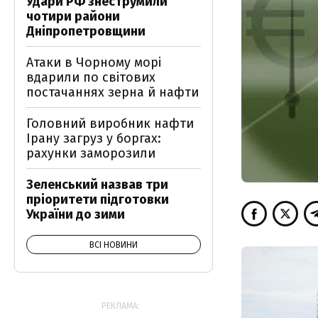
Удари РФ знеструмили
чотири райони
Дніпропетровщини
Атаки в Чорному морі
вдарили по світових
постачаннях зерна й нафти
Головний виробник нафти
Ірану загруз у боргах:
рахунки заморозили
Зеленський назвав три
пріоритети підготовки
України до зими
ВСІ НОВИНИ
РЕКЛАМА: