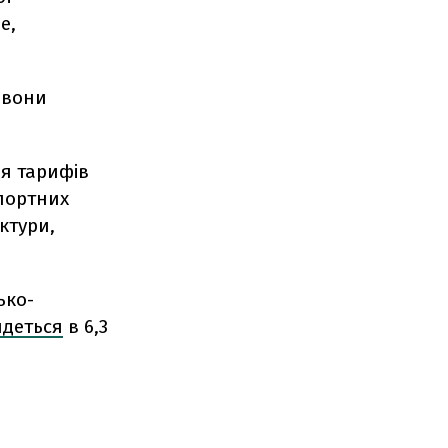
е,
 вони
я тарифів
портних
ктури,
ько-
йдеться
в 6,3