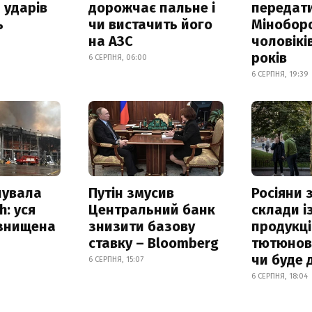
 ударів
дорожчає пальне і
передат
ь
чи вистачить його
Мінобор
на АЗС
чоловікі
років
6 СЕРПНЯ, 06:00
6 СЕРПНЯ, 19:39
нувала
Путін змусив
Росіяни
h: уся
Центральний банк
склади і
 знищена
знизити базову
продукці
ставку – Bloomberg
тютюнови
чи буде 
6 СЕРПНЯ, 15:07
6 СЕРПНЯ, 18:04