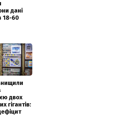
и
они дані
в 18-60
 знищили
з
єю двох
х гігантів:
дефіцит