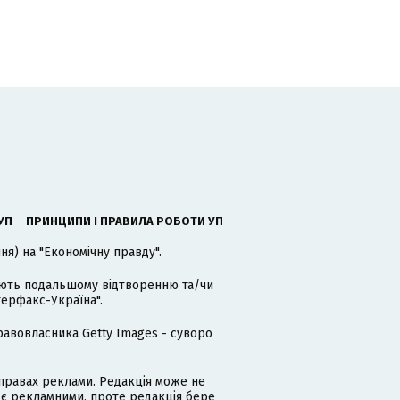
УП
ПРИНЦИПИ І ПРАВИЛА РОБОТИ УП
я) на "Економічну правду".
гають подальшому відтворенню та/чи
терфакс-Україна".
равовласника Getty Images - суворо
равах реклами. Редакція може не
 є рекламними, проте редакція бере