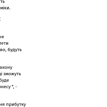
ить
міки.
К
не
тети
во, будуть
закону
ці зможуть
буде
есу ", -
ння прибутку