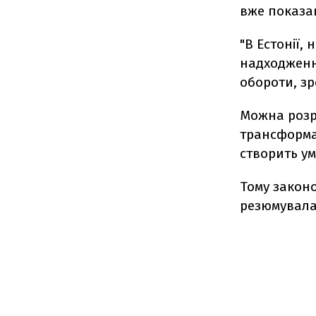
вже показав
"В Естонії,
надходженн
обороти, з
Можна розра
трансформа
створить ум
Тому закон
резюмувала