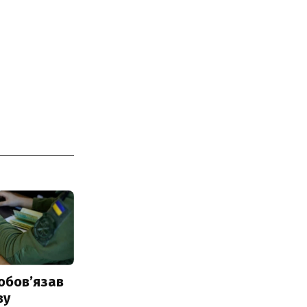
обовʼязав
ву