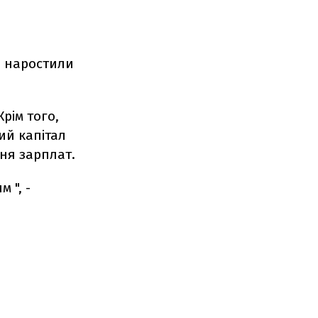
,
а наростили
рім того,
ий капітал
ня зарплат.
 ", -