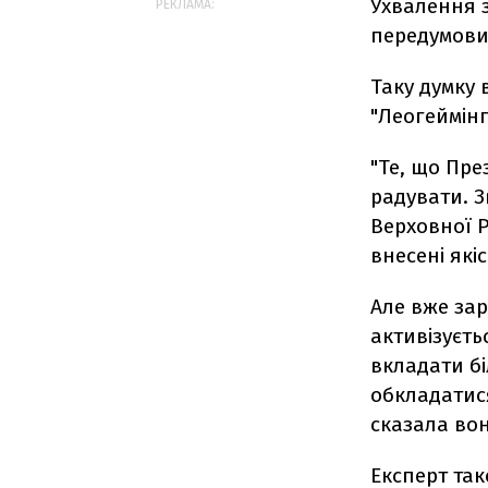
Ухвалення 
РЕКЛАМА:
передумови
Таку думку
"Леогеймінг
"Те, що Пре
радувати. 
Верховної Р
внесені які
Але вже зар
активізуєть
вкладати бі
обкладатися
сказала вон
Експерт так