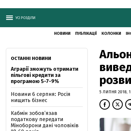
УСІ РОЗДІЛИ
НОВИНИ
ПУБЛІКАЦІЇ
КОЛОНКИ
ІН
Альон
ОСТАННІ НОВИНИ
вивед
Аграрії зможуть отримати
пільгові кредити за
розви
програмою 5-7-9%
5 ЛИПНЯ 2018, 1
Новини 6 серпня: Росія
нищить бізнес
Кабмін зобовʼязав
податкову передати
Міноборони дані чоловіків