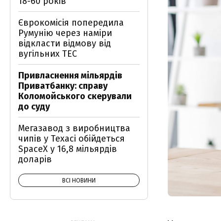
18-60 років
Єврокомісія попередила
Румунію через наміри
відкласти відмову від
вугільних ТЕС
Привласнення мільярдів
Приватбанку: справу
Коломойського скерували
до суду
Мегазавод з виробництва
чипів у Техасі обійдеться
SpaceX у 16,8 мільярдів
доларів
ВСІ НОВИНИ