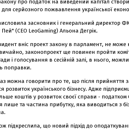
закону про податок на виведений капітал створ
 для серйозного пожвавлення української еконо
 висловила засновник і генеральний директор Ф
 Пей" (CEO LeoGaming) Альона Дегрік.
зидент вніс проект закону в парламент, не може 
Звичайно, законопроект ще повинен пройти комі
ади і голосування в сесійній залі, в нього, можли
сь поправки.
аз можна говорити про те, що після прийняття 
ся розвиток українського бізнесу. Адже підприєм
льше коштів у розвиток своєї справи - податком 
 лише та частина прибутку, яка виводиться з бізн
а.
ож підкреслила, що новий підхід до оподаткува