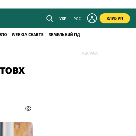
КЛУБ УП
УКР
РОС
В'Ю
WEEKLY CHARTS
ЗЕМЕЛЬНИЙ ГІД
РЕКЛАМА:
товх