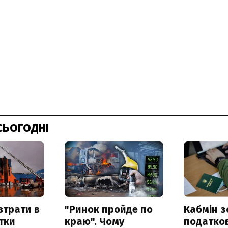
СЬОГОДНІ
втрати в
"Ринок пройде по
Кабмін з
итки
краю". Чому
податко