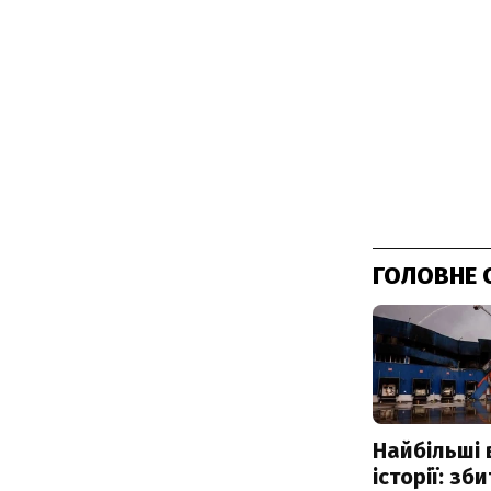
ГОЛОВНЕ 
Найбільші 
історії: зб