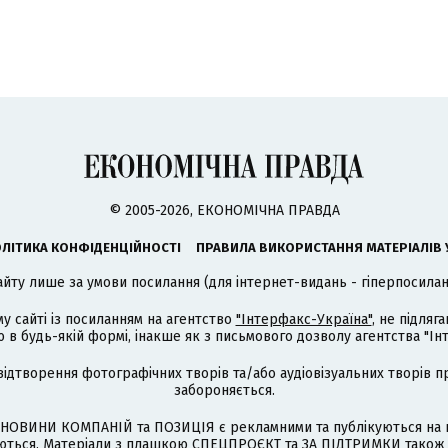
© 2005-2026, ЕКОНОМІЧНА ПРАВДА
ЛІТИКА КОНФІДЕНЦІЙНОСТІ
ПРАВИЛА ВИКОРИСТАННЯ МАТЕРІАЛІВ 
айту лише за умови посилання (для інтернет-видань - гіперпосиланн
му сайті із посиланням на агентство
"Інтерфакс-Україна"
, не підля
 будь-якій формі, інакше як з письмового дозволу агентства "Ін
відтворення фотографічних творів та/або аудіовізуальних творів п
забороняється.
НОВИНИ КОМПАНІЙ та ПОЗИЦІЯ є рекламними та публікуються на п
туються. Матеріали з плашкою СПЕЦПРОЄКТ та ЗА ПІДТРИМКИ також