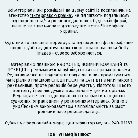
Всі матеріали, які розміщені на цьому сайті із посиланням на
агентство
"Інтерфакс-Україна"
, не підлягають подальшому
відтворенню та/чи розповсюдженню в будь-якій формі,
інакше як з письмового дозволу агентства "Інтерфакс-
Україна".
Будь-яке копіювання, передрук та відтворення фотографічних
творів та/або аудіовізуальних творів правовласника Getty
Images - суворо забороняється.
Матеріали з плашкою PROMOTED, НОВИНИ КОМПАНІЙ та
ПОЗИЦІЯ є рекламними та публікуються на правах реклами.
Редакція може не поділяти погляди, які в них промотуються.
Матеріали з плашкою СПЕЦПРОЄКТ та ЗА ПІДТРИМКИ також є
рекламними, проте редакція бере участь у підготовці цього
контенту і поділяє думки, висловлені у цих матеріалах.
Редакція не несе відповідальності за факти та оціночні
судження, оприлюднені у рекламних матеріалах. Згідно з
українським законодавством відповідальність за зміст
реклами несе рекламодавець.
Cубєкт у сфері онлайн-медіа; ідентифікатор медіа - R40-02163.
ТОВ "УП Медіа Плюс"