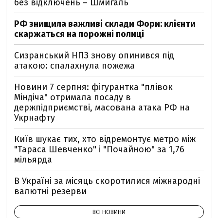
без відключень – Шмигаль
РФ знищила важливі склади Фори: клієнти
скаржаться на порожні полиці
Сизранський НПЗ знову опинився під
атакою: спалахнула пожежа
Новини 7 серпня: фігурантка "плівок
Міндіча" отримала посаду в
держпідприємстві, масована атака РФ на
Укрнафту
Київ шукає тих, хто відремонтує метро між
"Тараса Шевченко" і "Почайною" за 1,76
мільярда
В Україні за місяць скоротилися міжнародні
валютні резерви
ВСІ НОВИНИ