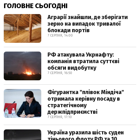
ГОЛОВНЕ СЬОГОДНІ
Аграрії знайшли, де зберігати
зерно на випадок тривалої
блокади портів
7 СЕРПНЯ, 14:00
РФ атакувала Укрнафту:
компанія втратила суттєві
обсяги видобутку
7 СЕРПНЯ, 16:50
Фігурантка "плівок Міндіча"
отримала керівну посаду в
стратегічному
держпідприємстві
7 СЕРПНЯ, 17:10
Україна уразила шість суден
тіньового флоту РФ та 10