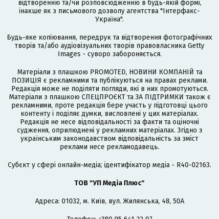
відтворенню та/чи розповсюдженню в будь-якій формі,
інакше як з письмового дозволу агентства "Інтерфакс-
Україна".
Будь-яке копіювання, передрук та відтворення фотографічних
творів та/або аудіовізуальних творів правовласника Getty
Images - суворо забороняється.
Матеріали з плашкою PROMOTED, НОВИНИ КОМПАНІЙ та
ПОЗИЦІЯ є рекламними та публікуються на правах реклами.
Редакція може не поділяти погляди, які в них промотуються.
Матеріали з плашкою СПЕЦПРОЄКТ та ЗА ПІДТРИМКИ також є
рекламними, проте редакція бере участь у підготовці цього
контенту і поділяє думки, висловлені у цих матеріалах.
Редакція не несе відповідальності за факти та оціночні
судження, оприлюднені у рекламних матеріалах. Згідно з
українським законодавством відповідальність за зміст
реклами несе рекламодавець.
Cубєкт у сфері онлайн-медіа; ідентифікатор медіа - R40-02163.
ТОВ "УП Медіа Плюс"
Адреса: 01032, м. Київ, вул. Жилянська, 48, 50А