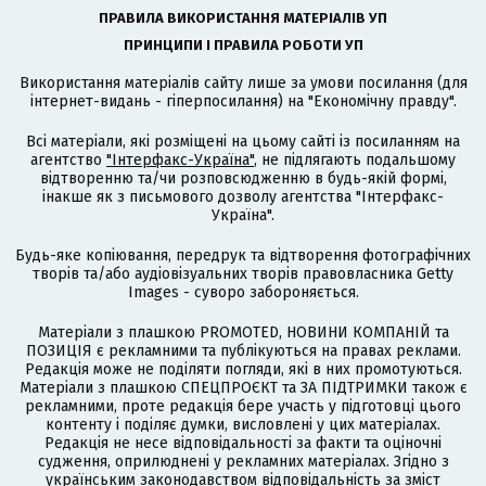
ПРАВИЛА ВИКОРИСТАННЯ МАТЕРІАЛІВ УП
ПРИНЦИПИ І ПРАВИЛА РОБОТИ УП
Використання матеріалів сайту лише за умови посилання (для
інтернет-видань - гіперпосилання) на "Економічну правду".
Всі матеріали, які розміщені на цьому сайті із посиланням на
агентство
"Інтерфакс-Україна"
, не підлягають подальшому
відтворенню та/чи розповсюдженню в будь-якій формі,
інакше як з письмового дозволу агентства "Інтерфакс-
Україна".
Будь-яке копіювання, передрук та відтворення фотографічних
творів та/або аудіовізуальних творів правовласника Getty
Images - суворо забороняється.
Матеріали з плашкою PROMOTED, НОВИНИ КОМПАНІЙ та
ПОЗИЦІЯ є рекламними та публікуються на правах реклами.
Редакція може не поділяти погляди, які в них промотуються.
Матеріали з плашкою СПЕЦПРОЄКТ та ЗА ПІДТРИМКИ також є
рекламними, проте редакція бере участь у підготовці цього
контенту і поділяє думки, висловлені у цих матеріалах.
Редакція не несе відповідальності за факти та оціночні
судження, оприлюднені у рекламних матеріалах. Згідно з
українським законодавством відповідальність за зміст