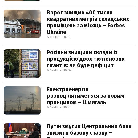
Ворог знищив 400 тисяч
квадратних метрів складських
приміщень за місяць – Forbes
Ukraine
6 СЕРПНЯ, 16:50
Росіяни знищили склади із
продукцією двох тютюнових
гігантів: чи буде дефіцит
6 СЕРПНЯ, 18:04
Електроенергія
розподілятиметься за новим
принципом – Шмигаль
6 СЕРПНЯ, 18:23
Путін змусив Центральний банк
знизити базову ставку –