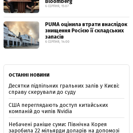
Bloomberg
6 СЕРПНЯ, 15:07
PUMA оцінила втрати внаслідок
знищення Росією її складських
запасів
6 СЕРПНЯ, 14:00
ОСТАННІ НОВИНИ
Десятки підпільних гральних залів у Києві:
справу скерували до суду
США переглядають доступ китайських
компаній до чипів Nvidia
Небачені раніше суми: Північна Корея
заробила 22 мільярди доларів на допомозі