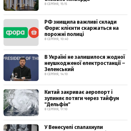
8 СЕРПНЯ, 15:15
РФ знищила важливі склади
Фори: клієнти скаржаться на
порожні полиці
8 СЕРПНЯ, 10:40
В Україні не залишилося жодної
неушкодженої електростанції –
Зеленський
8 СЕРПНЯ, 14:10
Китай закриває аеропорт і
зупиняє потяги через тайфун
"Дельфін"
8 СЕРПНЯ, 17:10
У Венесуелі спалахнули