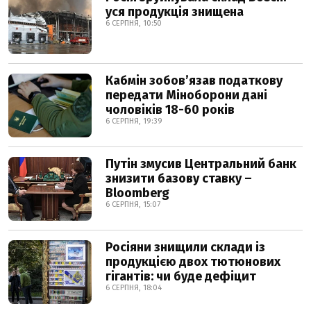
уся продукція знищена
6 СЕРПНЯ, 10:50
Кабмін зобовʼязав податкову
передати Міноборони дані
чоловіків 18-60 років
6 СЕРПНЯ, 19:39
Путін змусив Центральний банк
знизити базову ставку –
Bloomberg
6 СЕРПНЯ, 15:07
Росіяни знищили склади із
продукцією двох тютюнових
гігантів: чи буде дефіцит
6 СЕРПНЯ, 18:04