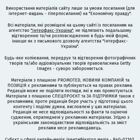
Використання матеріалів сайту лише за умови посилання (для
інтернет-видань - гіперпосилання) на "Економічну правду".
Всі матеріали, які розміщені на цьому сайті із посиланням на
агентство
"Інтерфакс-Україна"
, не підлягають подальшому
відтворенню та/чи розповсюдженню в будь-якій формі,
інакше як з письмового дозволу агентства "Інтерфакс-
Україна".
Будь-яке копіювання, передрук та відтворення фотографічних
творів та/або аудіовізуальних творів правовласника Getty
Images - суворо забороняється.
Матеріали з плашкою PROMOTED, НОВИНИ КОМПАНІЙ та
ПОЗИЦІЯ є рекламними та публікуються на правах реклами.
Редакція може не поділяти погляди, які в них промотуються.
Матеріали з плашкою СПЕЦПРОЄКТ та ЗА ПІДТРИМКИ також є
рекламними, проте редакція бере участь у підготовці цього
контенту і поділяє думки, висловлені у цих матеріалах.
Редакція не несе відповідальності за факти та оціночні
судження, оприлюднені у рекламних матеріалах. Згідно з
українським законодавством відповідальність за зміст
реклами несе рекламодавець.
Cубєкт у сфері онлайн-медіа; ідентифікатор медіа - R40-02163.