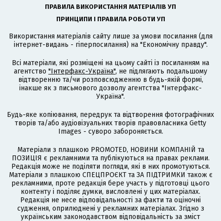
ПРАВИЛА ВИКОРИСТАННЯ МАТЕРІАЛІВ УП
ПРИНЦИПИ І ПРАВИЛА РОБОТИ УП
Використання матеріалів сайту лише за умови посилання (для
інтернет-видань - гіперпосилання) на "Економічну правду".
Всі матеріали, які розміщені на цьому сайті із посиланням на
агентство
"Інтерфакс-Україна"
, не підлягають подальшому
відтворенню та/чи розповсюдженню в будь-якій формі,
інакше як з письмового дозволу агентства "Інтерфакс-
Україна".
Будь-яке копіювання, передрук та відтворення фотографічних
творів та/або аудіовізуальних творів правовласника Getty
Images - суворо забороняється.
Матеріали з плашкою PROMOTED, НОВИНИ КОМПАНІЙ та
ПОЗИЦІЯ є рекламними та публікуються на правах реклами.
Редакція може не поділяти погляди, які в них промотуються.
Матеріали з плашкою СПЕЦПРОЄКТ та ЗА ПІДТРИМКИ також є
рекламними, проте редакція бере участь у підготовці цього
контенту і поділяє думки, висловлені у цих матеріалах.
Редакція не несе відповідальності за факти та оціночні
судження, оприлюднені у рекламних матеріалах. Згідно з
українським законодавством відповідальність за зміст