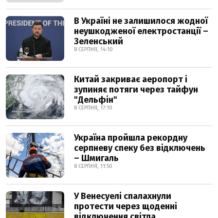
В Україні не залишилося жодної
неушкодженої електростанції –
Зеленський
8 СЕРПНЯ, 14:10
Китай закриває аеропорт і
зупиняє потяги через тайфун
"Дельфін"
8 СЕРПНЯ, 17:10
Україна пройшла рекордну
серпневу спеку без відключень
– Шмигаль
8 СЕРПНЯ, 11:50
У Венесуелі спалахнули
протести через щоденні
відключення світла