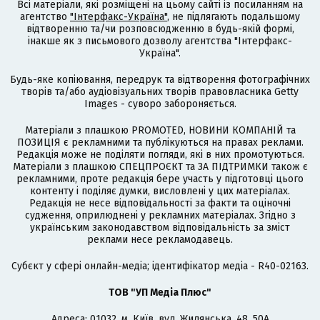
Всі матеріали, які розміщені на цьому сайті із посиланням на
агентство
"Інтерфакс-Україна"
, не підлягають подальшому
відтворенню та/чи розповсюдженню в будь-якій формі,
інакше як з письмового дозволу агентства "Інтерфакс-
Україна".
Будь-яке копіювання, передрук та відтворення фотографічних
творів та/або аудіовізуальних творів правовласника Getty
Images - суворо забороняється.
Матеріали з плашкою PROMOTED, НОВИНИ КОМПАНІЙ та
ПОЗИЦІЯ є рекламними та публікуються на правах реклами.
Редакція може не поділяти погляди, які в них промотуються.
Матеріали з плашкою СПЕЦПРОЄКТ та ЗА ПІДТРИМКИ також є
рекламними, проте редакція бере участь у підготовці цього
контенту і поділяє думки, висловлені у цих матеріалах.
Редакція не несе відповідальності за факти та оціночні
судження, оприлюднені у рекламних матеріалах. Згідно з
українським законодавством відповідальність за зміст
реклами несе рекламодавець.
Cубєкт у сфері онлайн-медіа; ідентифікатор медіа - R40-02163.
ТОВ "УП Медіа Плюс"
Адреса: 01032, м. Київ, вул. Жилянська, 48, 50А