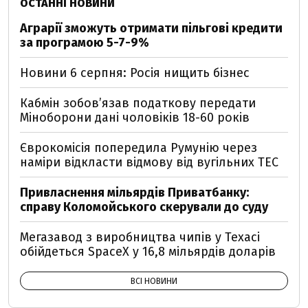
ОСТАННІ НОВИНИ
Аграрії зможуть отримати пільгові кредити
за програмою 5-7-9%
Новини 6 серпня: Росія нищить бізнес
Кабмін зобовʼязав податкову передати
Міноборони дані чоловіків 18-60 років
Єврокомісія попередила Румунію через
наміри відкласти відмову від вугільних ТЕС
Привласнення мільярдів Приватбанку:
справу Коломойського скерували до суду
Мегазавод з виробництва чипів у Техасі
обійдеться SpaceX у 16,8 мільярдів доларів
ВСІ НОВИНИ