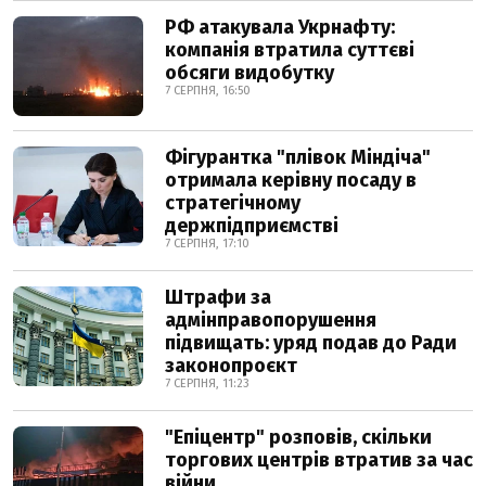
РФ атакувала Укрнафту:
компанія втратила суттєві
обсяги видобутку
7 СЕРПНЯ, 16:50
Фігурантка "плівок Міндіча"
отримала керівну посаду в
стратегічному
держпідприємстві
7 СЕРПНЯ, 17:10
Штрафи за
адмінправопорушення
підвищать: уряд подав до Ради
законопроєкт
7 СЕРПНЯ, 11:23
"Епіцентр" розповів, скільки
торгових центрів втратив за час
війни