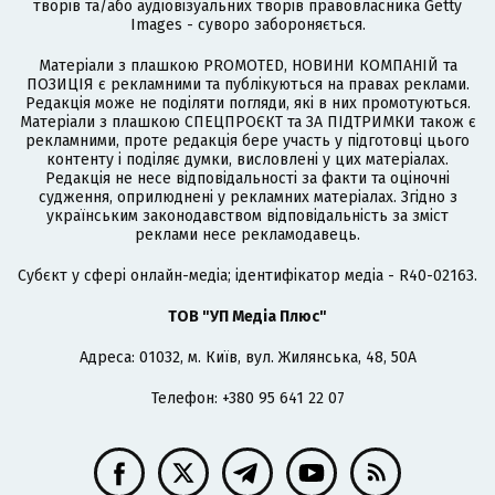
творів та/або аудіовізуальних творів правовласника Getty
Images - суворо забороняється.
Матеріали з плашкою PROMOTED, НОВИНИ КОМПАНІЙ та
ПОЗИЦІЯ є рекламними та публікуються на правах реклами.
Редакція може не поділяти погляди, які в них промотуються.
Матеріали з плашкою СПЕЦПРОЄКТ та ЗА ПІДТРИМКИ також є
рекламними, проте редакція бере участь у підготовці цього
контенту і поділяє думки, висловлені у цих матеріалах.
Редакція не несе відповідальності за факти та оціночні
судження, оприлюднені у рекламних матеріалах. Згідно з
українським законодавством відповідальність за зміст
реклами несе рекламодавець.
Cубєкт у сфері онлайн-медіа; ідентифікатор медіа - R40-02163.
ТОВ "УП Медіа Плюс"
Адреса: 01032, м. Київ, вул. Жилянська, 48, 50А
Телефон: +380 95 641 22 07