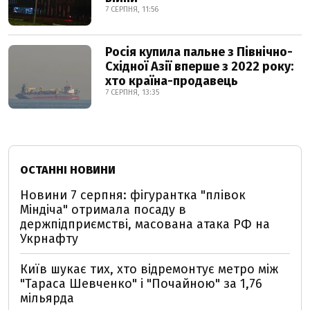
7 СЕРПНЯ, 11:56
Росія купила пальне з Північно-
Східної Азії вперше з 2022 року:
хто країна-продавець
7 СЕРПНЯ, 13:35
ОСТАННІ НОВИНИ
Новини 7 серпня: фігурантка "плівок
Міндіча" отримала посаду в
держпідприємстві, масована атака РФ на
Укрнафту
Київ шукає тих, хто відремонтує метро між
"Тараса Шевченко" і "Почайною" за 1,76
мільярда