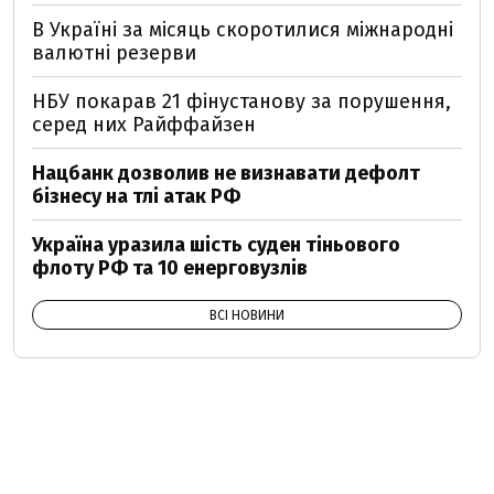
В Україні за місяць скоротилися міжнародні
валютні резерви
НБУ покарав 21 фінустанову за порушення,
серед них Райффайзен
Нацбанк дозволив не визнавати дефолт
бізнесу на тлі атак РФ
Україна уразила шість суден тіньового
флоту РФ та 10 енерговузлів
ВСІ НОВИНИ