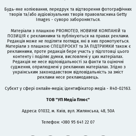
Будь-яке копіювання, передрук та відтворення фотографічних
творів та/або аудіовізуальних творів правовласника Getty
Images - суворо забороняється.
Матеріали з плашкою PROMOTED, НОВИНИ КОМПАНІЙ та
ПОЗИЦІЯ є рекламними та публікуються на правах реклами.
Редакція може не поділяти погляди, які в них промотуються.
Матеріали з плашкою СПЕЦПРОЄКТ та ЗА ПІДТРИМКИ також є
рекламними, проте редакція бере участь у підготовці цього
контенту і поділяє думки, висловлені у цих матеріалах.
Редакція не несе відповідальності за факти та оціночні
судження, оприлюднені у рекламних матеріалах. Згідно з
українським законодавством відповідальність за зміст
реклами несе рекламодавець.
Cубєкт у сфері онлайн-медіа; ідентифікатор медіа - R40-02163.
ТОВ "УП Медіа Плюс"
Адреса: 01032, м. Київ, вул. Жилянська, 48, 50А
Телефон: +380 95 641 22 07