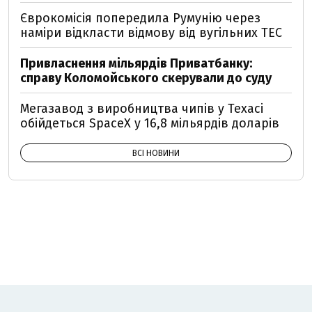
Єврокомісія попередила Румунію через
наміри відкласти відмову від вугільних ТЕС
Привласнення мільярдів Приватбанку:
справу Коломойського скерували до суду
Мегазавод з виробництва чипів у Техасі
обійдеться SpaceX у 16,8 мільярдів доларів
ВСІ НОВИНИ