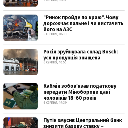
"Ринок пройде по краю". Чому
дорожчає пальне і чи вистачить
його на АЗС
6 СЕРПНЯ, 06:00
Росія зруйнувала склад Bosch:
уся продукція знищена
6 СЕРПНЯ, 10:50
Кабмін зобовʼязав податкову
передати Міноборони дані
чоловіків 18-60 років
6 СЕРПНЯ, 19:39
Путін змусив Центральний банк
знизити базову ставку –