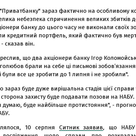
 "Приватбанку" зараз фактично на особливому ко
велика небезпека спричинення великих збитків д
іонери банку до цього часу не виконали своїх з
ли кредитний портфель, який фактично був мер
- сказав він.
реслив, що два акціонери банку Ігор Коломойськ
голюбов брали на себе ці письмові зобов’язання
і були все це зробити до 1 липня і не зробили".
о зараз буде дуже вирішальна стадія цієї справи 
и сторона захисту буде подавати позови на НАБУ.
 я думаю, буде найбільше протистояння", - прогно
АБУ.
млялося, 10 серпня
Ситник заявив
, що НАБУ
і дослідження щодо справи про розкрада