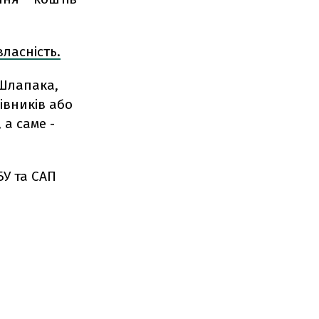
ласність.
 Шлапака,
івників або
, а саме -
БУ та САП