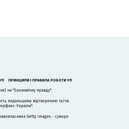
УП
ПРИНЦИПИ І ПРАВИЛА РОБОТИ УП
я) на "Економічну правду".
гають подальшому відтворенню та/чи
терфакс-Україна".
равовласника Getty Images - суворо