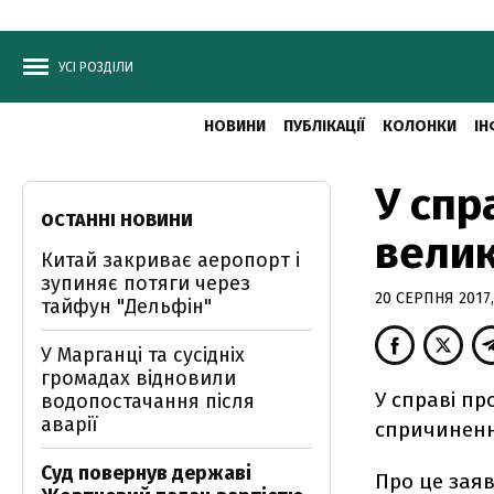
УСІ РОЗДІЛИ
НОВИНИ
ПУБЛІКАЦІЇ
КОЛОНКИ
ІН
У спр
ОСТАННІ НОВИНИ
велик
Китай закриває аеропорт і
зупиняє потяги через
20 СЕРПНЯ 2017,
тайфун "Дельфін"
У Марганці та сусідніх
громадах відновили
У справі пр
водопостачання після
аварії
спричиненн
Суд повернув державі
Про це зая