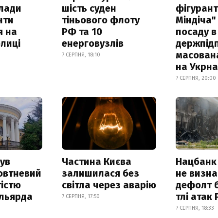
клади
шість суден
фігурант
нти
тіньового флоту
Міндіча"
я на
РФ та 10
посаду в
лиці
енерговузлів
держпідп
масован
7 СЕРПНЯ, 18:10
на Укрн
7 СЕРПНЯ, 20:00
ув
Частина Києва
Нацбанк
овтневий
залишилася без
не визн
істю
світла через аварію
дефолт б
ільярда
тлі атак
7 СЕРПНЯ, 17:50
7 СЕРПНЯ, 18:33