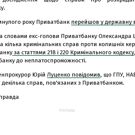
у.
минулого року Приватбанк
перейшов у державну в
 за словами екс-голови Приватбанку Олександра
а кілька кримінальних справ проти колишніх кер
банку
за статтями 218 і 220 Кримінального кодексу
банку до неплатоспроможності.
генпрокурор Юрій
Луценко повідомив
, що ГПУ, НА
 декілька справ, пов'язаних з Приватбанком.
 правда
РЕКЛАМА: