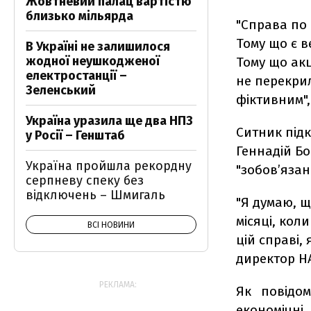
Жовтневий палац вартістю
близько мільярда
"Справа по
Тому що є 
В Україні не залишилося
жодної неушкодженої
Тому що акц
електростанції –
не перекри
Зеленський
фіктивним", 
Україна уразила ще два НПЗ
Ситник підк
у Росії – Генштаб
Геннадій Бо
Україна пройшла рекордну
"зобов’язан
серпневу спеку без
відключень – Шмигаль
"Я думаю, щ
місяці, кол
ВСІ НОВИНИ
цій справі,
директор Н
РЕКЛАМА:
Як повідо
економічн