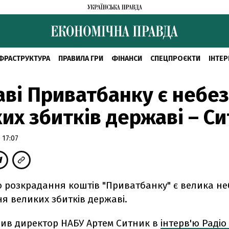
ФРАСТРУКТУРА
ПРАВИЛА ГРИ
ФІНАНСИ
СПЕЦПРОЄКТИ
ІНТЕР
аві Приватбанку є небе
их збитків державі – С
 17:07
о розкрадання коштів "Приватбанку" є велика н
я великих збитків державі.
вив директор НАБУ Артем Ситник в
інтерв'ю Раді