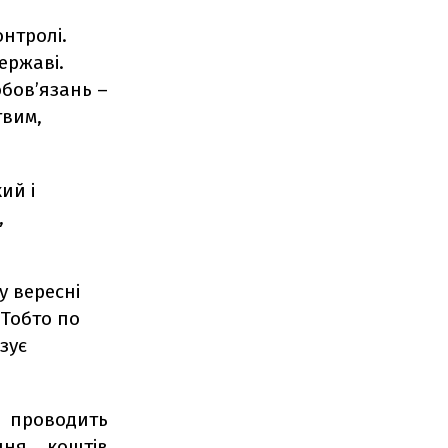
нтролі.
ержаві.
обов’язань –
твим,
ий і
,
у вересні
 Тобто по
зує
 проводить
ння коштів