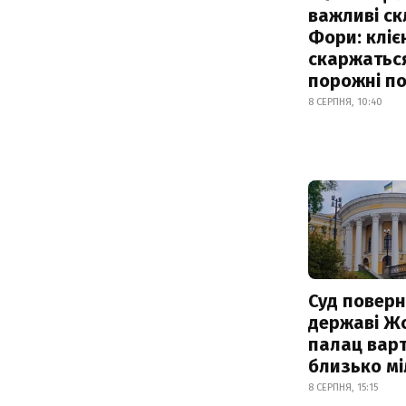
важливі с
Фори: кліє
скаржатьс
порожні по
8 СЕРПНЯ, 10:40
Суд поверн
державі Ж
палац варт
близько м
8 СЕРПНЯ, 15:15