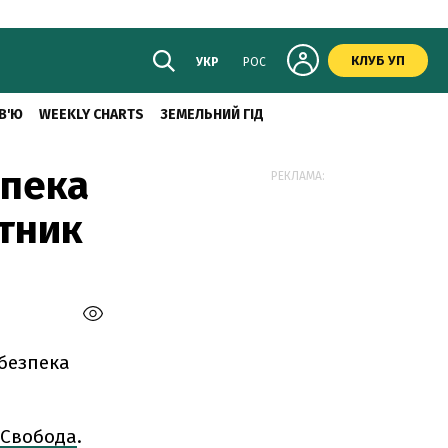
КЛУБ УП
УКР
РОС
В'Ю
WEEKLY CHARTS
ЗЕМЕЛЬНИЙ ГІД
зпека
РЕКЛАМА:
итник
ебезпека
о Свобода
.