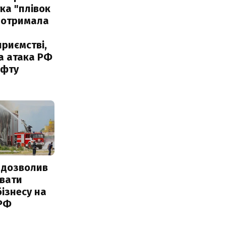
ка "плівок
 отримала
риємстві,
а атака РФ
афту
 дозволив
авати
ізнесу на
 РФ