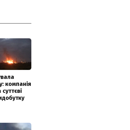
увала
: компанія
 суттєві
идобутку