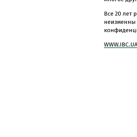
Все 20 лет
неизменны 
конфиденци
WWW.IBC.U