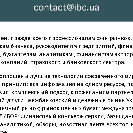
ен, прежде всего профессионалам фин рынков,
кам бизнеса, руководителям предприятий, фин
, бухгалтерам, аналитикам , финансистам экспор
компаний, страхового и банковского сектора.
воплощены лучшие технологии современного ми
 принцип: вся информация на одном ресурсе, 
вис, комплексный подход к пожеланиям партнёр
 услуги : межбанковский и денежные рынки У
личный рынок; рынок ценных бумаг; междунар
 ЛИБОР; Финансовый консьерж сервис, базы дан
 аналитикой, обзоры, новостная лента всех топ 
ое.