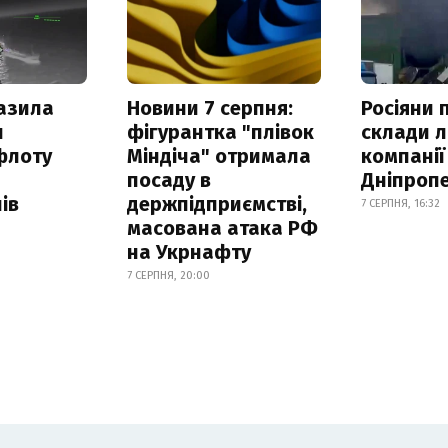
азила
Новини 7 серпня:
Росіяни 
н
фігурантка "плівок
склади л
флоту
Міндіча" отримала
компанії
посаду в
Дніпроп
ів
держпідприємстві,
7 СЕРПНЯ, 16:32
масована атака РФ
на Укрнафту
7 СЕРПНЯ, 20:00