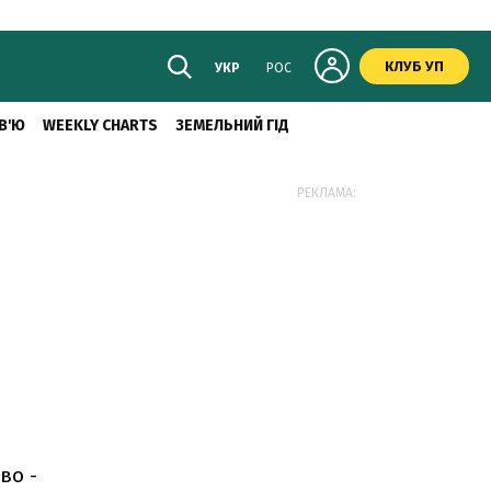
КЛУБ УП
УКР
РОС
В'Ю
WEEKLY CHARTS
ЗЕМЕЛЬНИЙ ГІД
РЕКЛАМА:
во -