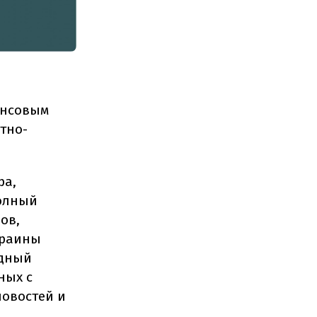
ансовым
тно-
ра,
полный
ов,
краины
одный
ных с
новостей и