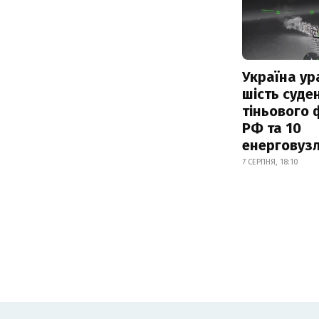
Україна ур
шість суде
тіньового 
РФ та 10
енерговузл
7 СЕРПНЯ, 18:10