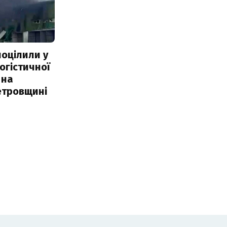
поцілили у
огістичної
 на
етровщині