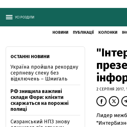
УСІ РОЗДІЛИ
НОВИНИ
ПУБЛІКАЦІЇ
КОЛОНКИ
ІН
"Інте
ОСТАННІ НОВИНИ
презе
Україна пройшла рекордну
серпневу спеку без
інфор
відключень – Шмигаль
2 СЕРПНЯ 2017, 
РФ знищила важливі
склади Фори: клієнти
скаржаться на порожні
полиці
Лидер межб
Сизранський НПЗ знову
"ИнтерБизн