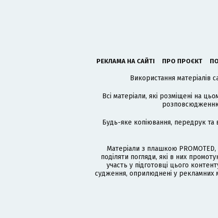
РЕКЛАМА НА САЙТІ
ПРО ПРОЄКТ
ПО
Використання матеріалів с
Всі матеріали, які розміщені на цьо
розповсюдженню в
Будь-яке копіювання, передрук та 
Матеріали з плашкою PROMOTED, 
поділяти погляди, які в них промо
участь у підготовці цього контенту
судження, оприлюднені у рекламних м