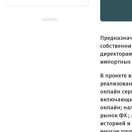
РЕКЛАМА:
Предназнач
собственни
директорам
импортных 
В проекте 
реализован
онлайн сер
включающий
онлайн; на
рынок ФХ ;
историей и
многое друг