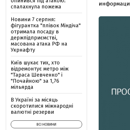
опинився під атакою:
информаци
спалахнула пожежа
Новини 7 серпня:
фігурантка "плівок Міндіча"
отримала посаду в
держпідприємстві,
масована атака РФ на
Укрнафту
Київ шукає тих, хто
відремонтує метро між
"Тараса Шевченко" і
"Почайною" за 1,76
мільярда
В Україні за місяць
скоротилися міжнародні
валютні резерви
ВСІ НОВИНИ