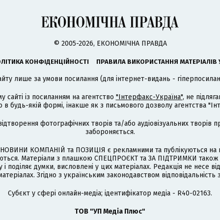
© 2005-2026, ЕКОНОМІЧНА ПРАВДА
ЛІТИКА КОНФІДЕНЦІЙНОСТІ
ПРАВИЛА ВИКОРИСТАННЯ МАТЕРІАЛІВ 
айту лише за умови посилання (для інтернет-видань - гіперпосиланн
му сайті із посиланням на агентство
"Інтерфакс-Україна"
, не підля
 будь-якій формі, інакше як з письмового дозволу агентства "Ін
відтворення фотографічних творів та/або аудіовізуальних творів п
забороняється.
НОВИНИ КОМПАНІЙ та ПОЗИЦІЯ є рекламними та публікуються на п
туються. Матеріали з плашкою СПЕЦПРОЄКТ та ЗА ПІДТРИМКИ також
 і поділяє думки, висловлені у цих матеріалах. Редакція не несе ві
атеріалах. Згідно з українським законодавством відповідальність 
Cубєкт у сфері онлайн-медіа; ідентифікатор медіа - R40-02163.
ТОВ "УП Медіа Плюс"