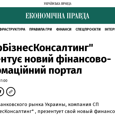
ФРАСТРУКТУРА
ПРАВИЛА ГРИ
ФІНАНСИ
СПЕЦПРОЄКТИ
ІНТЕР
рБізнесКонсалтинг"
нтує новий фінансово-
маційний портал
11:00
анковского рынка Украины, компания СП
есКонсалтинг" , презентует свой новый финансо