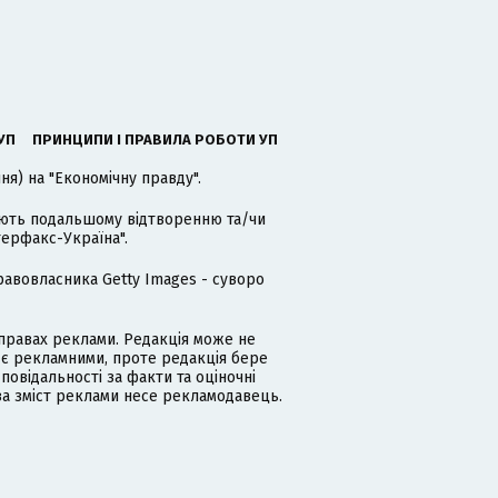
УП
ПРИНЦИПИ І ПРАВИЛА РОБОТИ УП
я) на "Економічну правду".
гають подальшому відтворенню та/чи
терфакс-Україна".
равовласника Getty Images - суворо
равах реклами. Редакція може не
 є рекламними, проте редакція бере
дповідальності за факти та оціночні
за зміст реклами несе рекламодавець.