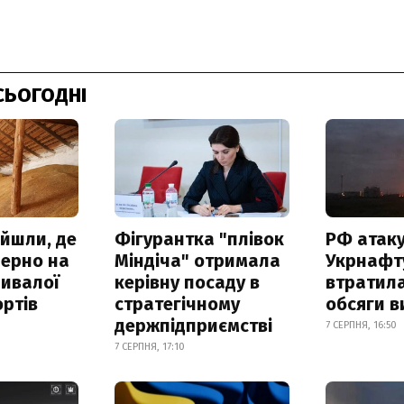
СЬОГОДНІ
айшли, де
Фігурантка "плівок
РФ атак
зерно на
Міндіча" отримала
Укрнафту
ривалої
керівну посаду в
втратила
ртів
стратегічному
обсяги в
держпідприємстві
7 СЕРПНЯ, 16:50
7 СЕРПНЯ, 17:10